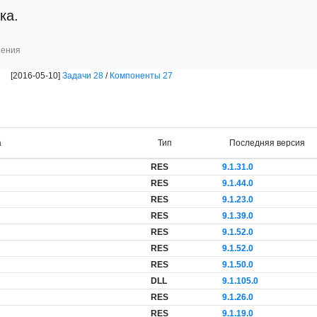
ка.
шения
[2016-05-10]
Задачи 28
/
Компоненты 27
а
Тип
Последняя версия
RES
9.1.31.0
RES
9.1.44.0
RES
9.1.23.0
RES
9.1.39.0
RES
9.1.52.0
RES
9.1.52.0
RES
9.1.50.0
DLL
9.1.105.0
RES
9.1.26.0
RES
9.1.19.0