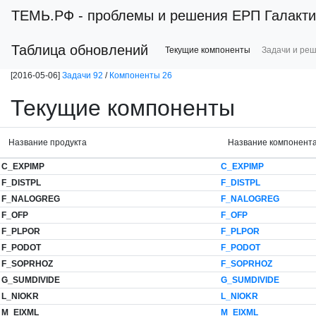
ТЕМЬ.РФ
- проблемы и решения ЕРП Галакти
Таблица обновлений
Текущие компоненты
Задачи и ре
[2016-05-06]
Задачи 92
/
Компоненты 26
Текущие компоненты
Название продукта
Название компонент
C_EXPIMP
C_EXPIMP
F_DISTPL
F_DISTPL
F_NALOGREG
F_NALOGREG
F_OFP
F_OFP
F_PLPOR
F_PLPOR
F_PODOT
F_PODOT
F_SOPRHOZ
F_SOPRHOZ
G_SUMDIVIDE
G_SUMDIVIDE
L_NIOKR
L_NIOKR
M_EIXML
M_EIXML