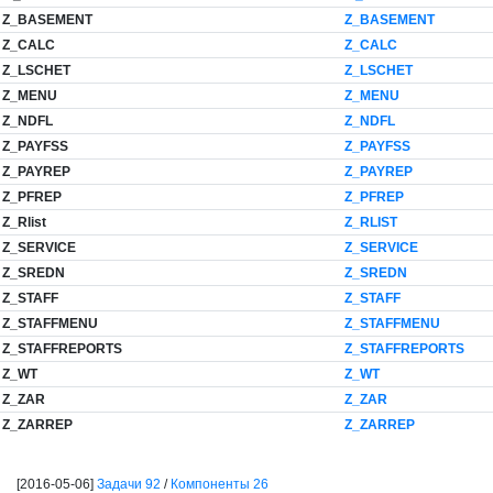
Z_BASEMENT
Z_BASEMENT
Z_CALC
Z_CALC
Z_LSCHET
Z_LSCHET
Z_MENU
Z_MENU
Z_NDFL
Z_NDFL
Z_PAYFSS
Z_PAYFSS
Z_PAYREP
Z_PAYREP
Z_PFREP
Z_PFREP
Z_Rlist
Z_RLIST
Z_SERVICE
Z_SERVICE
Z_SREDN
Z_SREDN
Z_STAFF
Z_STAFF
Z_STAFFMENU
Z_STAFFMENU
Z_STAFFREPORTS
Z_STAFFREPORTS
Z_WT
Z_WT
Z_ZAR
Z_ZAR
Z_ZARREP
Z_ZARREP
[2016-05-06]
Задачи 92
/
Компоненты 26