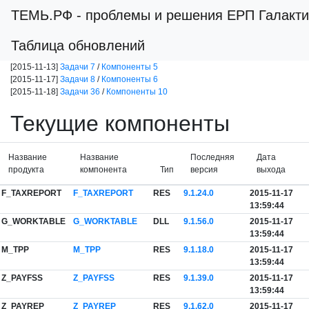
ТЕМЬ.РФ
- проблемы и решения ЕРП Галакти
Таблица обновлений
[2015-11-13]
Задачи 7
/
Компоненты 5
[2015-11-17]
Задачи 8
/
Компоненты 6
[2015-11-18]
Задачи 36
/
Компоненты 10
Текущие компоненты
Название
Название
Последняя
Дата
продукта
компонента
Тип
версия
выхода
F_TAXREPORT
F_TAXREPORT
RES
9.1.24.0
2015-11-17
13:59:44
G_WORKTABLE
G_WORKTABLE
DLL
9.1.56.0
2015-11-17
13:59:44
M_TPP
M_TPP
RES
9.1.18.0
2015-11-17
13:59:44
Z_PAYFSS
Z_PAYFSS
RES
9.1.39.0
2015-11-17
13:59:44
Z_PAYREP
Z_PAYREP
RES
9.1.62.0
2015-11-17