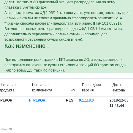
делать по таким ДО фиктивный акт - для распределения по нему
платежа с учётом скидок.
А в новых форматах ФД 1.05/1.1 так поступать уже нельзя, поскольку при
наличии акта мы не сможем правильно сформировать реквизит 1214
"признак способа расчёта" - предоплата, или аванс (ПиР 101.65991).
Возможно, в новых точках расширения для ФФД 1.05/1.1 имеет смысл
дополнительно передавать и полные суммы (например, для
возможности отражения суммы скидки в чеке).
Как измененно :
При выполнении регистрации в ККТ аванса по ДО, в точку расширения
передаются оплаченные суммы стоимости позиций ДО с учетом скидок
(как по всему ДО, так и по позиции).
Название
Название
Последняя
Дата
продукта
компонента
Тип
версия
выхода
_PLPOR
F_PLPOR
RES
9.1.118.0
2018-12-03
11:43:44
Темь.РФ