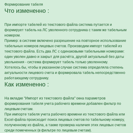
Формирование табеля
Что измененно :
При импорте табелей из текстового файла система путается и
формирует табель на ЛС уволенного сотрудника с таким же табельным
номером.
Пример: в системе включено разрешение на повторное использование
табельных номеров лицевых счетов. Производим импорт табелей из
текстового файла. Есть два ЛС с одинаковыми табельными номерами:
один уволен давно и закрыт для расчёта, другой актуальный без даты
увольнения - система формирует табель только уволенному.
Хотелось бы, чтобы в указанном случае система определяла степень
актуальности лицевого счета и формировала табель непосредственно
работающему сотруднику.
Как измененно :
На вкладке "Импорт из текстового файла" окна параметров
формирования табеля учета рабочего времени добавлен фильтр по
лицевым счетам.
При импорте табеля учета рабочего времени из текстового файла или
Excel-файла происходит поиск лицевых счетов по табельному номеру,
полученному из файла, а также проверка наличия этих лицевых счетов
среди помеченных (в фильтре по лицевым счетам).