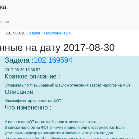
ка.
шения
[2017-08-30]
Задачи 7
/
Компоненты 6
нные на дату 2017-08-30
Задача :
102.169594
2017-08-30 18:36:57
Краткое описание :
Открывать по f4 выбранный шаблон отнесения затрат налогов на ФОТ
Описание :
Классификатор налогов на ФОТ
Что измененно :
У налога на ФОТ много шаблонов отнесения затрат.
В списке налогов на ФОТ в нижней панели они отображаются. Если
установить курсор на конкретном шаблоне и открыть его для
редактирования (по f4) шаблоны всегда открываются начиная с первого