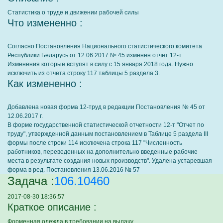
Статистика о труде и движении рабочей силы
Что измененно :
Согласно Постановления Национального статистического комитета
Республики Беларусь от 12.06.2017 № 45 изменен отчет 12-т.
Изменения которые вступят в силу с 15 января 2018 года. Нужно
исключить из отчета строку 117 таблицы 5 раздела 3.
Как измененно :
Добавлена новая форма 12-труд в редакции Постановления № 45 от
12.06.2017 г.
В форме государственной статистической отчетности 12-т "Отчет по
труду", утвержденной данным постановлением в Таблице 5 раздела III
формы после строки 114 исключена строка 117 "Численность
работников, переведенных на дополнительно введенные рабочие
места в результате создания новых производств". Удалена устаревшая
форма в ред. Постановления 13.06.2016 № 57
Задача :
106.10460
2017-08-30 18:36:57
Краткое описание :
Форменная одежда в требовании на выдачу