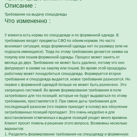
Описание :
Требование на выдачу спецодежды
Что измененно :
У клиента есть нормы по спецодежде и по форменной одежде. В
требование входят предметы СФО по обеим нормам. Но часто
возникает ситуация, когда форменной одежды нет по размеру (или не
подошла имеющаяся). Тогда по этому требованию делается заявка на
покупку или пошив форменной одежды. Процесс может занять от
месяца до двух. Требование не может быть удалено, потому что оно
фигурирует в заявке на закупку или пошив. Во время этой процедуры
работнику может понадобиться спецодежда. Формируется второе
требование и спецодежда выдается, новое требование разносится. Но
первое с форменной одеждой больше не может быть разнесено. Это
запрещено системой. Во время формирования требования в поле
затребовано для тех позиций, которые не будут выдаваться по этому
требованию, проставляется 0. При смене даты требования для
последующей разноски (что первое приходит в голову) все обнуление
затребованных позиций пропадает. Это очень неудобно и для
восстановления отмеченных к выдаче позиций уходит много времени.
Клиент просит помочь в решении этого вопроса. Возможны несколько
вариантов:
1. Разделить формирование требования на спецодежду и форменную