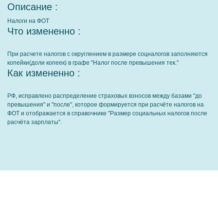
Описание :
Налоги на ФОТ
Что измененно :
При расчете налогов с округлением в размере соцналогов заполняются
копейки(доли копеек) в графе "Налог после превышения тек."
Как измененно :
РФ, исправлено распределение страховых взносов между базами "до
превышения" и "после", которое формируется при расчёте налогов на
ФОТ и отображается в справочнике "Размер социальных налогов после
расчёта зарплаты".