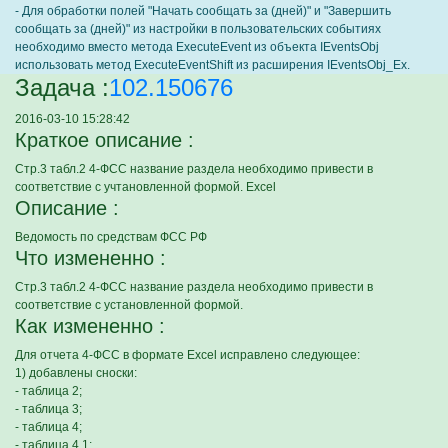
- Для обработки полей "Начать сообщать за (дней)" и "Завершить
сообщать за (дней)" из настройки в пользовательских событиях
необходимо вместо метода ExecuteEvent из объекта IEventsObj
использовать метод ExecuteEventShift из расширения IEventsObj_Ex.
Задача :
102.150676
2016-03-10 15:28:42
Краткое описание :
Стр.3 табл.2 4-ФСС название раздела необходимо привести в
соответствие с учтановленной формой. Excel
Описание :
Ведомость по средствам ФСС РФ
Что измененно :
Стр.3 табл.2 4-ФСС название раздела необходимо привести в
соответствие с установленной формой.
Как измененно :
Для отчета 4-ФСС в формате Excel исправлено следующее:
1) добавлены сноски:
- таблица 2;
- таблица 3;
- таблица 4;
- таблица 4.1;