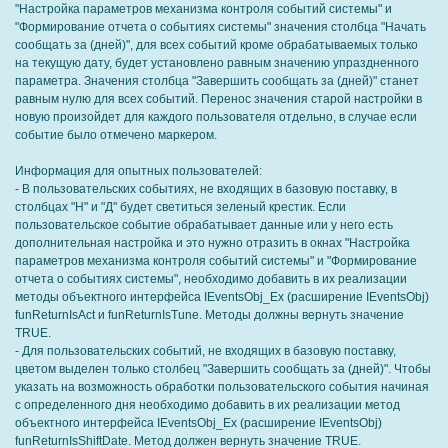
"Настройка параметров механизма контроля событий системы" и
"Формирование отчета о событиях системы" значения столбца "Начать
сообщать за (дней)", для всех событий кроме обрабатываемых только
на текущую дату, будет установлено равным значению упраздненного
параметра. Значения столбца "Завершить сообщать за (дней)" станет
равным нулю для всех событий. Перенос значения старой настройки в
новую произойдет для каждого пользователя отдельно, в случае если
событие было отмечено маркером.
Информация для опытных пользователей:
- В пользовательских событиях, не входящих в базовую поставку, в
столбцах "Н" и "Д" будет светиться зеленый крестик. Если
пользовательское событие обрабатывает данные или у него есть
дополнительная настройка и это нужно отразить в окнах "Настройка
параметров механизма контроля событий системы" и "Формирование
отчета о событиях системы", необходимо добавить в их реализации
методы объектного интерфейса IEventsObj_Ex (расширение IEventsObj)
funReturnIsAct и funReturnIsTune. Методы должны вернуть значение
TRUE.
- Для пользовательских событий, не входящих в базовую поставку,
цветом выделен только столбец "Завершить сообщать за (дней)". Чтобы
указать на возможность обработки пользовательского события начиная
с определенного дня необходимо добавить в их реализации метод
объектного интерфейса IEventsObj_Ex (расширение IEventsObj)
funReturnIsShiftDate. Метод должен вернуть значение TRUE.