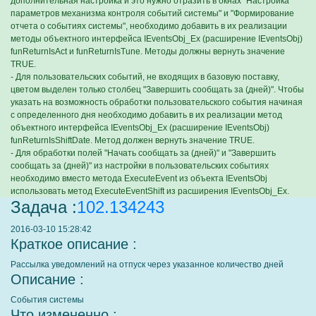
дополнительная настройка и это нужно отразить в окнах "Настройка
параметров механизма контроля событий системы" и "Формирование
отчета о событиях системы", необходимо добавить в их реализации
методы объектного интерфейса IEventsObj_Ex (расширение IEventsObj)
funReturnIsAct и funReturnIsTune. Методы должны вернуть значение
TRUE.
- Для пользовательских событий, не входящих в базовую поставку,
цветом выделен только столбец "Завершить сообщать за (дней)". Чтобы
указать на возможность обработки пользовательского события начиная
с определенного дня необходимо добавить в их реализации метод
объектного интерфейса IEventsObj_Ex (расширение IEventsObj)
funReturnIsShiftDate. Метод должен вернуть значение TRUE.
- Для обработки полей "Начать сообщать за (дней)" и "Завершить
сообщать за (дней)" из настройки в пользовательских событиях
необходимо вместо метода ExecuteEvent из объекта IEventsObj
использовать метод ExecuteEventShift из расширения IEventsObj_Ex.
Задача :
102.134243
2016-03-10 15:28:42
Краткое описание :
Рассылка уведомлений на отпуск через указанное количество дней
Описание :
События системы
Что измененно :