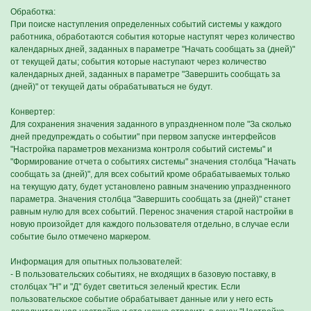
Обработка:
При поиске наступления определенных событий системы у каждого
работника, обработаются события которые наступят через количество
календарных дней, заданных в параметре "Начать сообщать за (дней)"
от текущей даты; события которые наступают через количество
календарных дней, заданных в параметре "Завершить сообщать за
(дней)" от текущей даты обрабатываться не будут.
Конвертер:
Для сохранения значения заданного в упраздненном поле "За сколько
дней предупреждать о событии" при первом запуске интерфейсов
"Настройка параметров механизма контроля событий системы" и
"Формирование отчета о событиях системы" значения столбца "Начать
сообщать за (дней)", для всех событий кроме обрабатываемых только
на текущую дату, будет установлено равным значению упраздненного
параметра. Значения столбца "Завершить сообщать за (дней)" станет
равным нулю для всех событий. Перенос значения старой настройки в
новую произойдет для каждого пользователя отдельно, в случае если
событие было отмечено маркером.
Информация для опытных пользователей:
- В пользовательских событиях, не входящих в базовую поставку, в
столбцах "Н" и "Д" будет светиться зеленый крестик. Если
пользовательское событие обрабатывает данные или у него есть