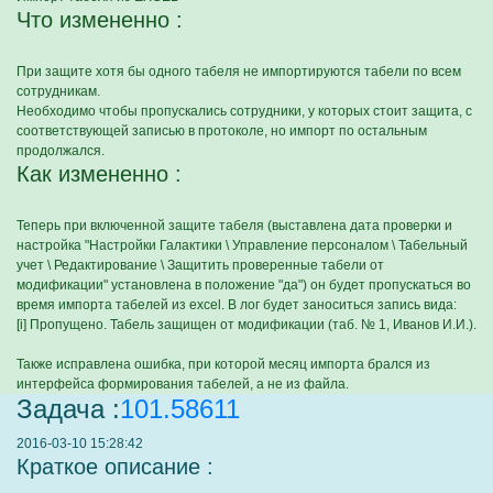
Что измененно :
При защите хотя бы одного табеля не импортируются табели по всем
сотрудникам.
Необходимо чтобы пропускались сотрудники, у которых стоит защита, с
соответствующей записью в протоколе, но импорт по остальным
продолжался.
Как измененно :
Теперь при включенной защите табеля (выставлена дата проверки и
настройка "Настройки Галактики \ Управление персоналом \ Табельный
учет \ Редактирование \ Защитить проверенные табели от
модификации" установлена в положение "да") он будет пропускаться во
время импорта табелей из excel. В лог будет заноситься запись вида:
[i] Пропущено. Табель защищен от модификации (таб. № 1, Иванов И.И.).
Также исправлена ошибка, при которой месяц импорта брался из
интерфейса формирования табелей, а не из файла.
Задача :
101.58611
2016-03-10 15:28:42
Краткое описание :