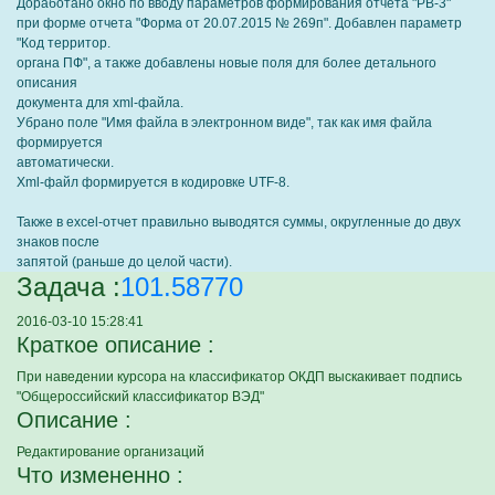
Доработано окно по вводу параметров формирования отчета "РВ-3"
при форме отчета "Форма от 20.07.2015 № 269п". Добавлен параметр
"Код территор.
органа ПФ", а также добавлены новые поля для более детального
описания
документа для xml-файла.
Убрано поле "Имя файла в электронном виде", так как имя файла
формируется
автоматически.
Xml-файл формируется в кодировке UTF-8.
Также в excel-отчет правильно выводятся суммы, округленные до двух
знаков после
запятой (раньше до целой части).
Задача :
101.58770
2016-03-10 15:28:41
Краткое описание :
При наведении курсора на классификатор ОКДП выскакивает подпись
"Общероссийский классификатор ВЭД"
Описание :
Редактирование организаций
Что измененно :