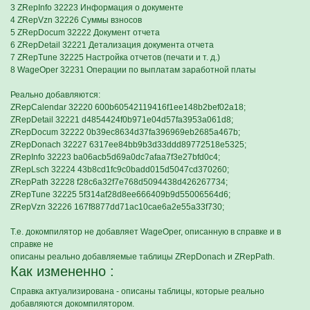
3 ZRepInfo 32223 Информация о документе
4 ZRepVzn 32226 Суммы взносов
5 ZRepDocum 32222 Документ отчета
6 ZRepDetail 32221 Детализация документа отчета
7 ZRepTune 32225 Настройка отчетов (печати и т. д.)
8 WageOper 32231 Операции по выплатам заработной платы
Реально добавляются:
ZRepCalendar 32220 600b60542119416f1ee148b2bef02a18;
ZRepDetail 32221 d4854424f0b971e04d57fa3953a061d8;
ZRepDocum 32222 0b39ec8634d37fa396969eb2685a467b;
ZRepDonach 32227 6317ee84bb9b3d33ddd89772518e5325;
ZRepInfo 32223 ba06acb5d69a0dc7afaa7f3e27bfd0c4;
ZRepLsch 32224 43b8cd1fc9c0badd015d5047cd370260;
ZRepPath 32228 f28c6a32f7e768d5094438d426267734;
ZRepTune 32225 5f314af28d8ee666409b9d55006564d6;
ZRepVzn 32226 167f8877dd71ac10cae6a2e55a33f730;
Т.е. докомпилятор не добавляет WageOper, описанную в справке и в
справке не
описаны реально добавляемые таблицы ZRepDonach и ZRepPath.
Как измененно :
Справка актуализирована - описаны таблицы, которые реально
добавляются докомпилятором.