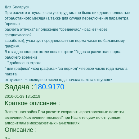
Для Беларуси.
При расчете отпуска, если у сотрудника не было ни одного полностью
отработанного месяца (а также для случая переключения параметра
"признак
расчета отпуска" в положение "среднечас." - расчет через
среднечасовой
заработок), участвует среднемесячная норма часов по балансному
графику.
В отладочном протоколе после строки "Годовая расчетная норма
рабочего времени
..." добавлена строка
" для графика" <код графика> "за период" <первое число года начала
пакета
отпусков> - <последнее число года начала пакета отпусков>.
Задача :
180.9170
2016-01-29 13:52:19
Краткое описание :
Влияет настройка При расчете сохранять проставленные пометки
включения/исключения месяцев" при Расчете сумм по отпускным
алгоритмам в межрасчетных начислениях
Описание :
Рас