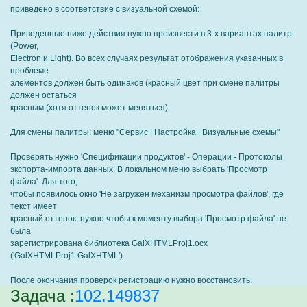
приведено в соответствие с визуальной схемой:
Приведенные ниже действия нужно произвести в 3-х вариантах палитр
(Power,
Electron и Light). Во всех случаях результат отображения указанных в
проблеме
элементов должен быть одинаков (красный цвет при смене палитры
должен остаться
красным (хотя оттенок может меняться).
Для смены палитры: меню "Сервис | Настройка | Визуальные схемы"
Проверять нужно 'Спецификации продуктов' - Операции - Протоколы
экспорта-импорта данных. В локальном меню выбрать 'Просмотр
файла'. Для того,
чтобы появилось окно 'Не загружен механизм просмотра файлов', где
текст имеет
красный оттенок, нужно чтобы к моменту выбора 'Просмотр файла' не
была
зарегистрирована библиотека GalXHTMLProj1.ocx
('GalXHTMLProj1.GalXHTML').
После окончания проверок регистрацию нужно восстановить.
Задача :
102.149837