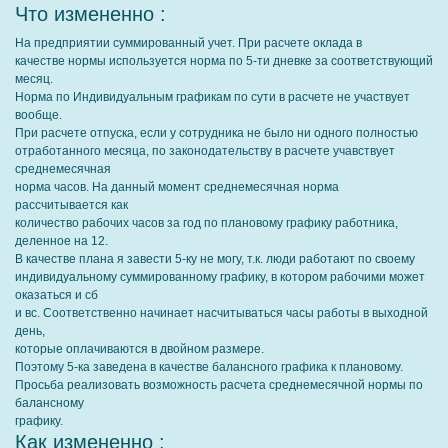
Что измененно :
На предприятии суммированный учет. При расчете оклада в
качестве нормы используется норма по 5-ти дневке за соответствующий
месяц.
Норма по Индивидуальным графикам по сути в расчете не участвует
вообще.
При расчете отпуска, если у сотрудника не было ни одного полностью
отработанного месяца, по законодательству в расчете учавствует
среднемесячная
норма часов. На данный момент среднемесячная норма
рассчитывается как
количество рабочих часов за год по плановому графику работника,
деленное на 12.
В качестве плана я завести 5-ку не могу, т.к. люди работают по своему
индивидуальному суммированному графику, в котором рабочими может
оказаться и сб
и вс. Соответственно начинает насчитываться часы работы в выходной
день,
которые оплачиваются в двойном размере.
Поэтому 5-ка заведена в качестве балансного графика к плановому.
Просьба реализовать возможность расчета среднемесячной нормы по
балансному
графику.
Как измененно :