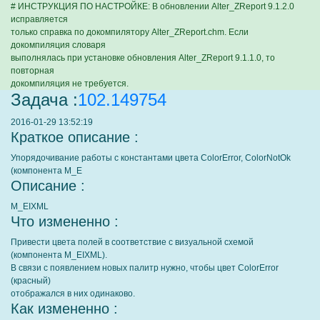
# ИНСТРУКЦИЯ ПО НАСТРОЙКЕ: В обновлении Alter_ZReport 9.1.2.0
исправляется
только справка по докомпилятору Alter_ZReport.chm. Если
докомпиляция словаря
выполнялась при установке обновления Alter_ZReport 9.1.1.0, то
повторная
докомпиляция не требуется.
Задача :
102.149754
2016-01-29 13:52:19
Краткое описание :
Упорядочивание работы с константами цвета ColorError, ColorNotOk
(компонента M_E
Описание :
M_EIXML
Что измененно :
Привести цвета полей в соответствие с визуальной схемой
(компонента M_EIXML).
В связи с появлением новых палитр нужно, чтобы цвет ColorError
(красный)
отображался в них одинаково.
Как измененно :