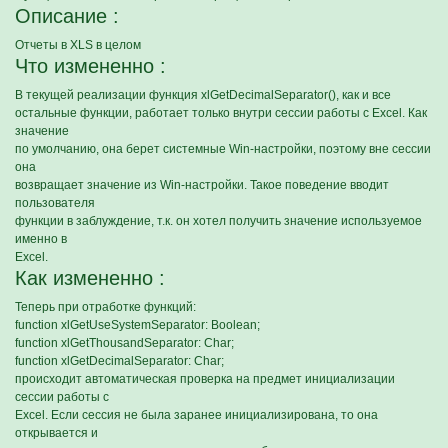
Описание :
Отчеты в XLS в целом
Что измененно :
В текущей реализации функция xlGetDecimalSeparator(), как и все
остальные функции, работает только внутри сессии работы с Excel. Как
значение
по умолчанию, она берет системные Win-настройки, поэтому вне сессии
она
возвращает значение из Win-настройки. Такое поведение вводит
пользователя
функции в заблуждение, т.к. он хотел получить значение используемое
именно в
Excel.
Как измененно :
Теперь при отработке функций:
function xlGetUseSystemSeparator: Boolean;
function xlGetThousandSeparator: Char;
function xlGetDecimalSeparator: Char;
происходит автоматическая проверка на предмет инициализации
сессии работы с
Excel. Если сессия не была заранее инициализирована, то она
открывается и