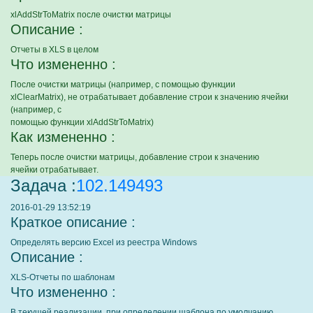
xlAddStrToMatrix после очистки матрицы
Описание :
Отчеты в XLS в целом
Что измененно :
После очистки матрицы (например, с помощью функции
xlClearMatrix), не отрабатывает добавление строи к значению ячейки
(например, с
помощью функции xlAddStrToMatrix)
Как измененно :
Теперь после очистки матрицы, добавление строи к значению
ячейки отрабатывает.
Задача :
102.149493
2016-01-29 13:52:19
Краткое описание :
Определять версию Excel из реестра Windows
Описание :
XLS-Отчеты по шаблонам
Что измененно :
В текущей реализации, при определении шаблона по умолчанию,