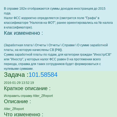
В справке 182н отображаются суммы доходов иностранцев до 2015
года.
Налог ФСС корректно определяется (смотрится поле "Графа" в
классификаторе "Налогов на ФОТ", ранее ориентировались на № налога
в классификаторе).
Как измененно :
(Заработная плата \ Отчеты \ Отчеты \ Справки \ О сумме заработной
платы, на которую начислены СВ [РФ]).
Сумма заработной платы по годам, для категории граждан "Иностр/СВ"
или "Иностр", у которых налог ФСС равен 0 на протяжении всего
периода, справка для таких сотрудников будет формироваться c
нулевыми суммами.
Задача :
101.58584
2016-01-29 13:52:19
Краткое описание :
Исправить справку Alter_ZReport
Описание :
Alter_ZReport
Что измененно :