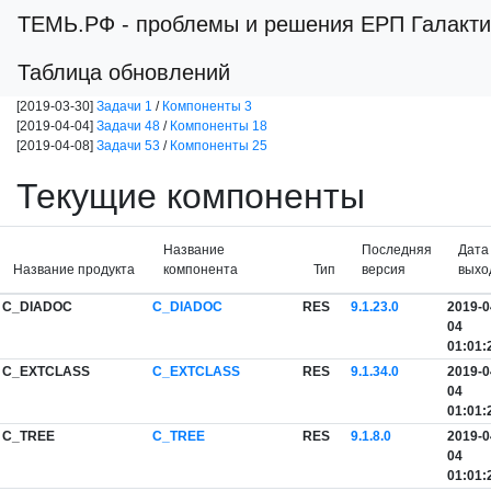
ТЕМЬ.РФ
- проблемы и решения ЕРП Галакти
Таблица обновлений
[2019-03-30]
Задачи 1
/
Компоненты 3
[2019-04-04]
Задачи 48
/
Компоненты 18
[2019-04-08]
Задачи 53
/
Компоненты 25
Текущие компоненты
Название
Последняя
Дата
Название продукта
компонента
Тип
версия
выхо
C_DIADOC
C_DIADOC
RES
9.1.23.0
2019-0
04
01:01:
C_EXTCLASS
C_EXTCLASS
RES
9.1.34.0
2019-0
04
01:01:
C_TREE
C_TREE
RES
9.1.8.0
2019-0
04
01:01: