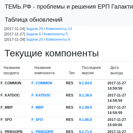
ТЕМЬ.РФ
- проблемы и решения ЕРП Галакти
Таблица обновлений
[2017-11-24]
Задачи 29
/
Компоненты 13
[2017-11-27]
Задачи 6
/
Компоненты 5
[2017-11-28]
Задачи 20
/
Компоненты 8
Текущие компоненты
Название
Название
Последняя
Дата
продукта
компонента
Тип
версия
выхода
F_COMMON
F_COMMON
RES
9.1.94.0
2017-11-27
14:59:59
F_KATDOC
F_KATDOC
RES
9.1.38.0
2017-11-27
14:59:59
F_MBP
F_MBP
RES
9.1.99.0
2017-11-27
14:59:59
F_SFO
F_SFO
RES
9.1.86.0
2017-11-27
15:00:00
L_PRNSOPR
L_PRNSOPR
RES
9.1.71.0
2017-11-27