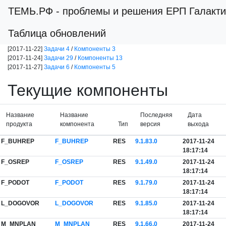
ТЕМЬ.РФ
- проблемы и решения ЕРП Галакти
Таблица обновлений
[2017-11-22]
Задачи 4
/
Компоненты 3
[2017-11-24]
Задачи 29
/
Компоненты 13
[2017-11-27]
Задачи 6
/
Компоненты 5
Текущие компоненты
Название
Название
Последняя
Дата
продукта
компонента
Тип
версия
выхода
F_BUHREP
F_BUHREP
RES
9.1.83.0
2017-11-24
18:17:14
F_OSREP
F_OSREP
RES
9.1.49.0
2017-11-24
18:17:14
F_PODOT
F_PODOT
RES
9.1.79.0
2017-11-24
18:17:14
L_DOGOVOR
L_DOGOVOR
RES
9.1.85.0
2017-11-24
18:17:14
M_MNPLAN
M_MNPLAN
RES
9.1.66.0
2017-11-24