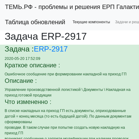
ТЕМЬ.РФ
- проблемы и решения ЕРП Галакти
Таблица обновлений
Текущие компоненты
Задачи и ре
Задача ERP-2917
Задача :
ERP-2917
2020-05-20 17:52:09
Краткое описание :
Ошибочное сообщение при формировании накладной на приход ГП
Описание :
Управление производственной логистикой \ Документы \ Накладная на
приход готовой продукции
Что измененно :
В списке накладных на приход ГП есть документы, оприходованные
датой = конец месяца (то есть будущей датой). По данным документам
сформированы
проводки. В таком случае при попытке создать новую накладную на
приход ГП
возникает сообщение о запрете модификации при наличии проводок