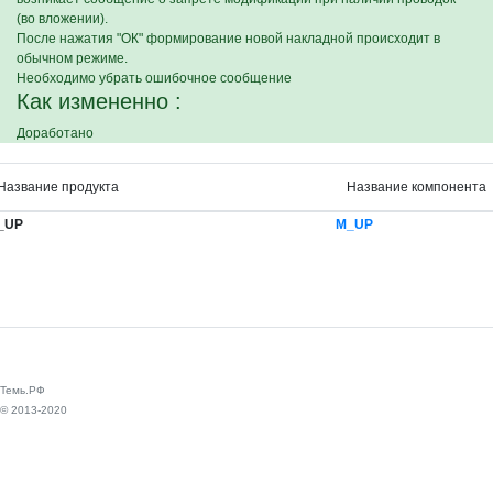
(во вложении).
После нажатия "ОК" формирование новой накладной происходит в
обычном режиме.
Необходимо убрать ошибочное сообщение
Как измененно :
Доработано
Название продукта
Название компонента
_UP
M_UP
Темь.РФ
© 2013-2020