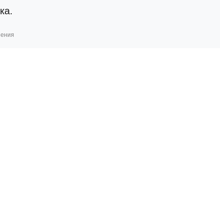
ка.
шения