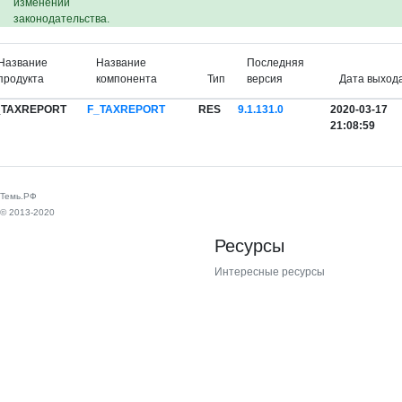
изменений
законодательства.
Название
Название
Последняя
продукта
компонента
Тип
версия
Дата выход
_TAXREPORT
F_TAXREPORT
RES
9.1.131.0
2020-03-17
21:08:59
Темь.РФ
© 2013-2020
Ресурсы
Интересные ресурсы