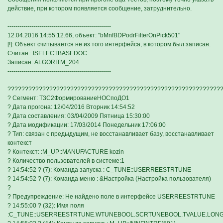
действие, при котором появляется сообщение, затруднительно.
----------------------------------------------------
12.04.2016 14:55:12.66, объект: "bMnfBDPodrFilterOnPick501"
[!]: Объект считывается не из того интерфейса, в котором был записан.
Считан : ISELECTBASEDOC
Записан: ALGORITM_204
----------------------------------------------------
?????????????????????????????????????????????????????????????
? Сегмент: Т3С2ФормированиеНОСпоДО1
? Дата прогона: 12/04/2016 Вторник 14:54:52
? Дата составления: 03/04/2009 Пятница 15:30:00
? Дата модификации: 17/03/2014 Понедельник 17:06:00
? Тип: связан с предыдущим, не восстанавливает базу, восстанавливает
контекст
? Контекст: :M_UP::MANUFACTURE kozin
? Количество пользователей в системе:1
? 14:54:52 ? (7): Команда запуска : C_TUNE::USERREESTRTUNE
? 14:54:52 ? (7): Команда меню : &Настройка (Настройка пользователя)
?
? Предупреждение: Не найдено поле в интерфейсе USERREESTRTUNE
? 14:55:00 ? (32): Имя поля
:C_TUNE::USERREESTRTUNE.WTUNEBOOL.SCRTUNEBOOL.TVALUE.LON