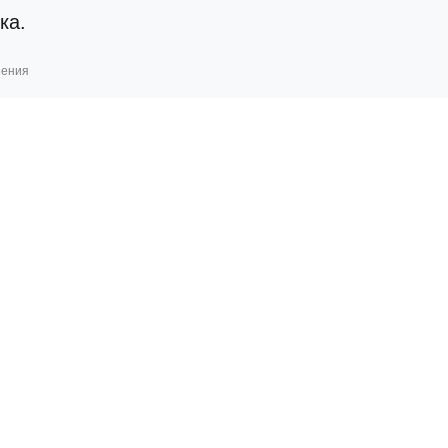
ка.
шения