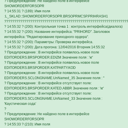
? Предупреждение: Не найдено поле в интерфейсе
SHOWORDERFORSOPR
? 14:55:31 ? (189): Имя поля
:L_SKLAD::SHOWORDERFORSOPR.BRSOPRMCSP.PRIHRASH1
?????????????????????????????????????????????????????????????
? 14:55:32 ? (200): Контрольная точка 1 : контроль интерфейса(диалога)
? 14:55:32 ? (200): Название интерфейса: "PRIHORD". Заголовок
интерфейса: "Редактирование приходного ордера".
? 14:55:32 ? (200): Параметры: Проверка интерфейса.
? 14:55:32 ? (200): Дата прогона: 12/04/2016 Вторник 14:55:32
? Предупреждение : В интерфейсе появилось новое поле
EDITORDERS.BRSPORDER.EDIZM Значение поля : 'кг'
? Предупреждение : В интерфейсе появилось новое поле
EDITORDERS.BRSPORDER.KATPARTY.KOD
? Предупреждение : В интерфейсе появилось новое поле
EDITORDERS.SCLONGNAME.UnNamed_35 Значение поля : ''
? Предупреждение : В интерфейсе отсутствует поле:
EDITORDERS.BRSPORDER.KATED.ABBR Значение поля : 'кг'
? Предупреждение : В интерфейсе отсутствует поле:
EDITORDERS.SCLONGNAME.UnNamed_33 Значение поля :
'Каустическая сода'
?
? Предупреждение: Не найдено поле в интерфейсе
SHOWORDERFORSOPR
? 14:55:33 ? (210): Имя поля