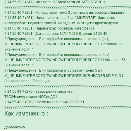
? 14:55:39 ? (247): Имя поля :SEarchSubstr.WHATTOSEARCH
?????????????????????????????????????????????????????????????
? 14:55:40 ? (251): Контрольная точка 3 : контроль интерфейса(диалога)
? 14:55:40 ? (251): Название интерфейса: "IMNFINTRF". Заголовок
интерфейса: "Редактор связей накладных на отпуск в производство".
? 14:55:40 ? (251): Параметры: Проверка интерфейса.
? 14:55:40 ? (251): Дата прогона: 12/04/2016 Вторник 14:55:40
? Предупреждение : В интерфейсе появилось новое поле (inv)
M_UP::IMNFINTRF.SCEDITWINDOW.EDITSOPR.BRSPECIF.UnNamed_35
Значение поля : ' '
? Предупреждение : В интерфейсе появилось новое поле (inv)
M_UP::IMNFINTRF.SCEDITWINDOW.EDITSOPR.BRSPECIF1.UnNamed_56
Значение поля : ' '
? Предупреждение : В интерфейсе отсутствует поле: (inv)
M_UP::IMNFINTRF.SCEDITWINDOW.EDITSOPR.SCRHEADER.MYFIELD1
Значение поля : 'Операция'
?????????????????????????????????????????????????????????????
? 14:55:43 ? (270): Завершение сегмента :
Т3С2ФормированиеНОСпоДО1
? 14:55:43 ? (270): Время выполнения : 00:00:51
?????????????????????????????????????????????????????????????
Как измененно :
Доработано.