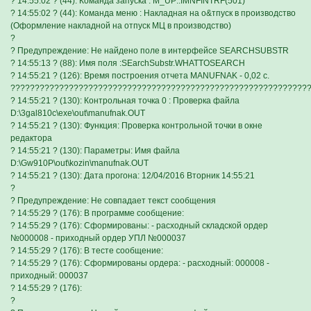
? 14:55:02 ? (44): Команда запуска : M_UP::IMNFINTRF(501)
? 14:55:02 ? (44): Команда меню : Накладная на о&тпуск в производство
(Оформление накладной на отпуск МЦ в производство)
?
? Предупреждение: Не найдено поле в интерфейсе SEARCHSUBSTR
? 14:55:13 ? (88): Имя поля :SEarchSubstr.WHATTOSEARCH
? 14:55:21 ? (126): Время построения отчета MANUFNAK - 0,02 с.
?????????????????????????????????????????????????????????????
? 14:55:21 ? (130): Контрольная точка 0 : Проверка файла
D:\3gal810c\exe\out\manufnak.OUT
? 14:55:21 ? (130): Функция: Проверка контрольной точки в окне
редактора
? 14:55:21 ? (130): Параметры: Имя файла
D:\Gw910P\out\kozin\manufnak.OUT
? 14:55:21 ? (130): Дата прогона: 12/04/2016 Вторник 14:55:21
?
? Предупреждение: Не совпадает текст сообщения
? 14:55:29 ? (176): В программе сообщение:
? 14:55:29 ? (176): Сформированы: - расходный складской ордер
№000008 - приходный ордер УПЛ №000037
? 14:55:29 ? (176): В тесте сообщение:
? 14:55:29 ? (176): Сформированы ордера: - расходный: 000008 -
приходный: 000037
? 14:55:29 ? (176):
?