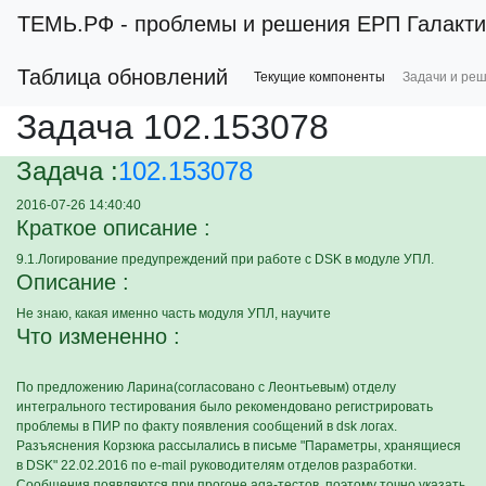
ТЕМЬ.РФ
- проблемы и решения ЕРП Галакти
Таблица обновлений
Текущие компоненты
Задачи и ре
Задача 102.153078
Задача :
102.153078
2016-07-26 14:40:40
Краткое описание :
9.1.Логирование предупреждений при работе с DSK в модуле УПЛ.
Описание :
Не знаю, какая именно часть модуля УПЛ, научите
Что измененно :
По предложению Ларина(согласовано с Леонтьевым) отделу
интегрального тестирования было рекомендовано регистрировать
проблемы в ПИР по факту появления сообщений в dsk логах.
Разъяснения Корзюка рассылались в письме "Параметры, хранящиеся
в DSK" 22.02.2016 по e-mail руководителям отделов разработки.
Сообщения появляются при прогоне aqa-тестов, поэтому точно указать