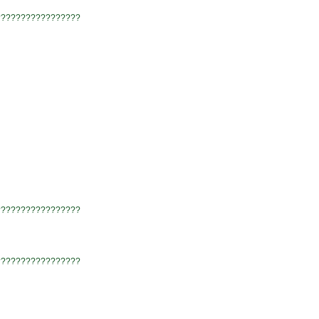
?????????????????
?????????????????
?????????????????