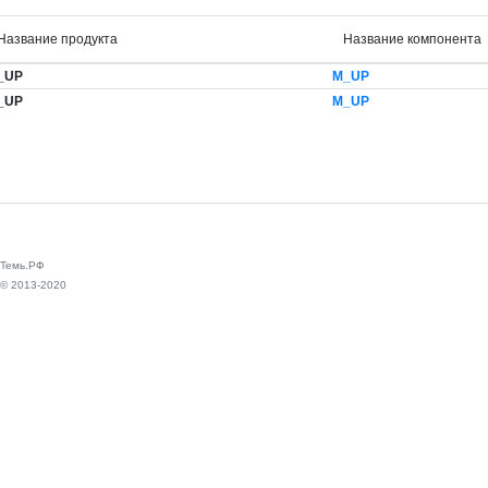
Название продукта
Название компонента
_UP
M_UP
_UP
M_UP
Темь.РФ
© 2013-2020