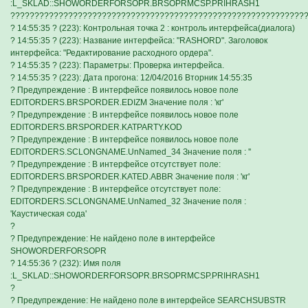
:L_SKLAD::SHOWORDERFORSOPR.BRSOPRMCSP.PRIHRASH1
?????????????????????????????????????????????????????????????
? 14:55:35 ? (223): Контрольная точка 2 : контроль интерфейса(диалога)
? 14:55:35 ? (223): Название интерфейса: "RASHORD". Заголовок
интерфейса: "Редактирование расходного ордера".
? 14:55:35 ? (223): Параметры: Проверка интерфейса.
? 14:55:35 ? (223): Дата прогона: 12/04/2016 Вторник 14:55:35
? Предупреждение : В интерфейсе появилось новое поле
EDITORDERS.BRSPORDER.EDIZM Значение поля : 'кг'
? Предупреждение : В интерфейсе появилось новое поле
EDITORDERS.BRSPORDER.KATPARTY.KOD
? Предупреждение : В интерфейсе появилось новое поле
EDITORDERS.SCLONGNAME.UnNamed_34 Значение поля : ''
? Предупреждение : В интерфейсе отсутствует поле:
EDITORDERS.BRSPORDER.KATED.ABBR Значение поля : 'кг'
? Предупреждение : В интерфейсе отсутствует поле:
EDITORDERS.SCLONGNAME.UnNamed_32 Значение поля :
'Каустическая сода'
?
? Предупреждение: Не найдено поле в интерфейсе
SHOWORDERFORSOPR
? 14:55:36 ? (232): Имя поля
:L_SKLAD::SHOWORDERFORSOPR.BRSOPRMCSP.PRIHRASH1
?
? Предупреждение: Не найдено поле в интерфейсе SEARCHSUBSTR