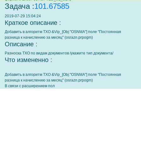
Задача :
101.67585
2019-07-29 15:04:24
Краткое описание :
Добавить в алгоритм ТХО &Vip_[Obj:"OSNMA"] поле "Постоянная
разница к начислению за месяц" (osrazn.prpogm)
Описание :
Разноска ТХО по видам документов /укажите тип документа/
Что измененно :
Добавить в алгоритм ТХО &Vip_[Obj:"OSNMA"] поле "Постоянная
разница к начислению за месяц" (osrazn.prpogm)
В связи с расширением пол