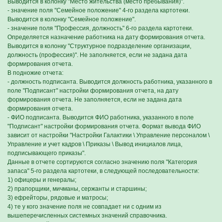
Выводится в колонку "Место жительства (место пребывания)".
- значение поля "Семейное положение" 4-го раздела картотеки.
Выводится в колонку "Семейное положение".
- значение поля "Профессия, должность" 6-го раздела картотеки.
Определяется назначение работника на дату формирования отчета.
Выводится в колонку "Структурное подразделение организации,
должность (профессия)". Не заполняется, если не задана дата
формирования отчета.
В подножие отчета:
- должность подписанта. Выводится должность работника, указанного в
поле "Подписант" настройки формирования отчета, на дату
формирования отчета. Не заполняется, если не задана дата
формирования отчета.
- ФИО подписанта. Выводится ФИО работника, указанного в поле
"Подписант" настройки формирования отчета. Формат вывода ФИО
зависит от настройки "Настройки Галактики \ Управление персоналом \
Управление и учет кадров \ Приказы \ Вывод инициалов лица,
подписывающего приказы".
Данные в отчете сортируются согласно значению поля "Категория
запаса" 5-го раздела картотеки, в следующей последовательности:
1) офицеры и генералы;
2) прапорщики, мичманы, сержанты и старшины;
3) ефрейторы, рядовые и матросы;
4) те у кого значение поля не совпадает ни с одним из
вышеперечисленных системных значений справочника.