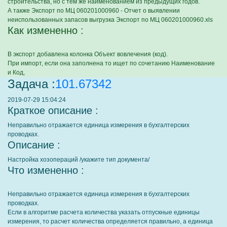
строительства, но с тем же наименованием из предыдущих годов.
А также Экспорт по МЦ 060201000960 - Отчет о выявлении
неиспользованных запасов выгрузка Экспорт по МЦ 060201000960.xls
Как измененно :
В экспорт добавлена колонка Объект вовлечения (код).
При импорт, если она заполнена то ищет по сочетанию Наименование
и Код,
Задача :
101.67342
2019-07-29 15:04:24
Краткое описание :
Неправильно отражается единица измерения в бухгалтерских
проводках.
Описание :
Настройка хозопераций /укажите тип документа/
Что измененно :
Неправильно отражается единица измерения в бухгалтерских
проводках.
Если в алгоритме расчета количества указать отпускные единицы
измерения, то расчет количества определяется правильно, а единица