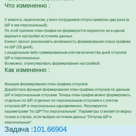
Что измененно :
У клиента, практически, у всех сотрудников отпуск привязан два раза (в
ШР и как персональный).
По этой причине план-график не формируется корректно ни в одном
варианте настройки источника данных.
Клиент просит реализовать возможность формирования плана графика
по ШР (28 дней),
с раздельным либо суммированным учетом количества дней отпусков
ШР и персональных.
Возможно, отрегулировать формирование настройкой.
Как измененно :
Функция формирования план-графика отпусков.
Доработана функция формирования план-графика отпусков по данным
ШР и персональным отпускам. Теперь план-график можно формировать
отдельно по ШР, отдельно по персональным отпускам и с учетом
отпусков ШР и персональных одновременно. Регулируется
параметрами "по ШР"/"по персональным". Параметры становятся видны
только в случае, если выбран источник данных "Отпуска ШР и
персональные".
Задача :
101.66904