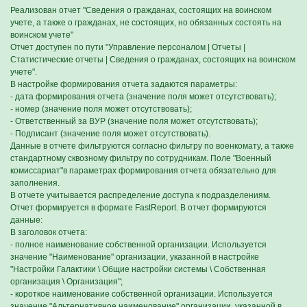
Реализован отчет "Сведения о гражданах, состоящих на воинском
учете, а также о гражданах, не состоящих, но обязанных состоять на
воинском учете"
Отчет доступен по пути "Управление персоналом | Отчеты |
Статистические отчеты | Сведения о гражданах, состоящих на воинском
учете".
В настройке формирования отчета задаются параметры:
- дата формирования отчета (значение поля может отсутствовать);
- номер (значение поля может отсутствовать);
- Ответственный за ВУР (значение поля может отсутствовать);
- Подписант (значение поля может отсутствовать).
Данные в отчете фильтруются согласно фильтру по военкомату, а также
стандартному сквозному фильтру по сотрудникам. Поле "Военный
комиссариат"в параметрах формирования отчета обязательно для
заполнения.
В отчете учитывается распределение доступа к подразделениям.
Отчет формируется в формате FastReport. В отчет формируются
данные:
В заголовок отчета:
- полное наименование собственной организации. Используется
значение "Наименование" организации, указанной в настройке
"Настройки Галактики \ Общие настройки системы \ Собственная
организация \ Организация";
- короткое наименование собственной организации. Используется
значение "Альтернативное наименование" организации, указанной в