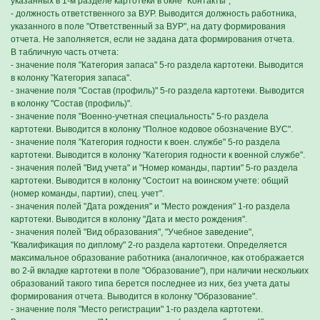
указанных в 1-м разделе картотеки в окне "Контакты";
- должность ответственного за ВУР. Выводится должность работника,
указанного в поле "Ответственный за ВУР", на дату формирования
отчета. Не заполняется, если не задана дата формирования отчета.
В табличную часть отчета:
- значение поля "Категория запаса" 5-го раздела картотеки. Выводится
в колонку "Категория запаса".
- значение поля "Состав (профиль)" 5-го раздела картотеки. Выводится
в колонку "Состав (профиль)".
- значение поля "Военно-учетная специальность" 5-го раздела
картотеки. Выводится в колонку "Полное кодовое обозначение ВУС".
- значение поля "Категория годности к воен. службе" 5-го раздела
картотеки. Выводится в колонку "Категория годности к военной службе".
- значения полей "Вид учета" и "Номер команды, партии" 5-го раздела
картотеки. Выводится в колонку "Состоит на воинском учете: общий
(номер команды, партии), спец. учет".
- значения полей "Дата рождения" и "Место рождения" 1-го раздела
картотеки. Выводится в колонку "Дата и место рождения".
- значения полей "Вид образования", "Учебное заведение",
"Квалификация по диплому" 2-го раздела картотеки. Определяется
максимальное образование работника (аналогичное, как отображается
во 2-й вкладке картотеки в поле "Образование"), при наличии нескольких
образований такого типа берется последнее из них, без учета даты
формирования отчета. Выводится в колонку "Образование".
- значение поля "Место регистрации" 1-го раздела картотеки.