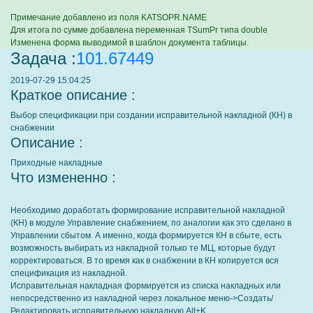
Примечание добавлено из поля KATSOPR.NAME
Для итога по сумме добавлена переменная TSumPr типа double
Изменена форма выводимой в шаблон документа таблицы.
Задача :
101.67449
2019-07-29 15:04:25
Краткое описание :
Выбор спецификации при создании исправительной накладной (КН) в
снабжении
Описание :
Приходные накладные
Что измененно :
Необходимо доработать формирование исправительной накладной
(КН) в модуле Управление снабжением, по аналогии как это сделано в
Управлении сбытом. А именно, когда формируется КН в сбыте, есть
возможность выбирать из накладной только те МЦ, которые будут
корректироваться. В то время как в снабжении в КН копируется вся
спецификация из накладной.
Исправительная накладная формируется из списка накладных или
непосредственно из накладной через локальное меню->Создать/
Редактировать исправительную накладную Alt+K.