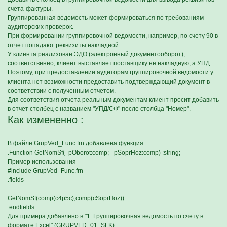
счета-фактуры.
Группированная ведомость может формироваться по требованиям
аудиторских проверок.
При формировании группировочной ведомости, например, по счету 90 в
отчет попадают реквизиты накладной.
У клиента реализован ЭДО (электронный документооборот),
соответственно, клиент выставляет поставщику не накладную, а УПД.
Поэтому, при предоставлении аудиторам группировочной ведомости у
клиента нет возможности предоставить подтверждающий документ в
соответствии с полученным отчетом.
Для соответствия отчета реальным документам клиент просит добавить
в отчет столбец с названием "УПД/СФ" после столбца "Номер".
Как измененно :
В файле GrupVed_Func.frn добавлена функция
.Function GetNomSf(_pOborot:comp; _pSoprHoz:comp) :string;
Пример использования
#include GrupVed_Func.frn
.fields
...
GetNomSf(comp(c4p5c),comp(cSoprHoz))
.endfields
Для примера добавлено в "1. Группировочная ведомость по счету в
формате Excel" (GRUPVED_01_SLK)