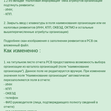
1.2 Из вкладки "Налоговая информация" окна атрибутов организации
подтянуть реквизиты:
- ИНН;
- КПП.
2. Закрыть ввод с клавиатуры в поля наименования организации или ее
налоговых реквизитов (ИНН, КПП, ОКВЭД, ОКТМО и остальные
вышеперечисленные атрибуты организации)
Подробнее скан-изображения о заполнении реквизитов в РСВ см.
вложенный файл.
Как измененно :
1. на титульном листе отчета РСВ предоставлена возможность выбора
организации из каталога организаций (поле "наименование
организации"). Данное поле не редактируется вручную. При изменении
значения поля "Наименование организации" автоматически
перезаполняются поля в отчете:
- ИНН
- КПП
- ОКВЭД
- телефон
- ФИО руководителя (лица, подтверждающего полноту сведений в
отчете)