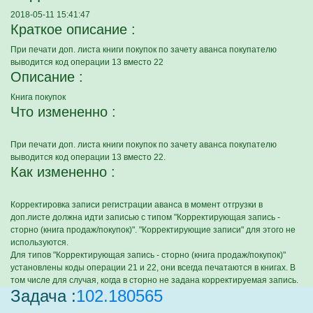
2018-05-11 15:41:47
Краткое описание :
При печати доп. листа книги покупок по зачету аванса покупателю
выводится код операции 13 вместо 22
Описание :
Книга покупок
Что измененно :
При печати доп. листа книги покупок по зачету аванса покупателю
выводится код операции 13 вместо 22.
Как измененно :
Корректировка записи регистрации аванса в момент отгрузки в
доп.листе должна идти записью с типом "Корректирующая запись -
сторно (книга продаж/покупок)". "Корректирующие записи" для этого не
используются.
Для типов "Корректирующая запись - сторно (книга продаж/покупок)"
установлены коды операции 21 и 22, они всегда печатаются в книгах. В
том числе для случая, когда в сторно не задана корректируемая запись.
Задача :
102.180565