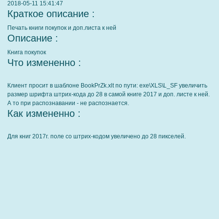
2018-05-11 15:41:47
Краткое описание :
Печать книги покупок и доп.листа к ней
Описание :
Книга покупок
Что измененно :
Клиент просит в шаблоне BookPrZk.xlt по пути: exe\XLS\L_SF увеличить
размер шрифта штрих-кода до 28 в самой книге 2017 и доп. листе к ней.
А то при распознавании - не распознается.
Как измененно :
Для книг 2017г. поле со штрих-кодом увеличено до 28 пикселей.