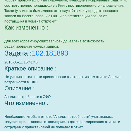
Корректировочных СФ по снабжению, имеющие в исправлении знак "-" и,
соответственно, попадающие в Книгу противоположного направления.
Также (у клиента был именно этот случай) в Книгу продаж попадают
записи по Восстановлению НДС и по "Регистрации аванса от
поставщика в момент отгрузки".
Как измененно :
Для всех корректирующих записей добавлена возможность
редактирования номера записи.
Задача :
102.181893
2018-05-11 15:41:46
Краткое описание :
Не учитываются сроки приостановки в интерактивном отчете Анализ
потребности в СФО
Описание :
Анализ потребности в СФО
Что измененно :
Необходимо, чтобы в отчете "Анализ потребности" учитывалась
текущая приостановка, относящаяся к дате формирования отчета, и
сотрудник с приостановкой не попадал в отчет.