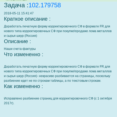
Задача :
102.179758
2018-05-11 15:41:47
Краткое описание :
Доработать печатную форму корректировочного СФ в формате FR для
нового типа корректировочных СФ при покупке\продаже лома металлов
и сырья шкур (Россия)
Описание :
Наши счета-фактуры
Что измененно :
Доработать печатную форму корректировочного СФ в формате FR для
нового типа корректировочных СФ при покупке\продаже лома металлов
и сырья шкур (Россия)- некрасиво разбивается на страницы, поскольку
разбиение идет не по строкам таблицы, а по текстовым строкам.
Как измененно :
Исправлено разбиение страниц для корректировочного СФ (с 1 октября
2017г).