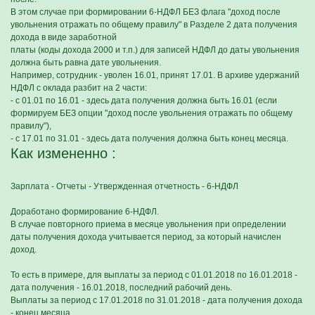
В этом случае при формировании 6-НДФЛ БЕЗ флага "доход после
увольнения отражать по общему правилу" в Разделе 2 дата получения
дохода в виде заработной
платы (коды дохода 2000 и т.п.) для записей НДФЛ до даты увольнения
должна быть равна дате увольнения.
Например, сотрудник - уволен 16.01, принят 17.01. В архиве удержаний
НДФЛ с оклада разбит на 2 части:
- с 01.01 по 16.01 - здесь дата получения должна быть 16.01 (если
формируем БЕЗ опции "доход после увольнения отражать по общему
правилу"),
- с 17.01 по 31.01 - здесь дата получения должна быть конец месяца.
Как измененно :
Зарплата - Отчеты - Утвержденная отчетность - 6-НДФЛ
Доработано формирование 6-НДФЛ.
В случае повторного приема в месяце увольнения при определении
даты получения дохода учитывается период, за который начислен
доход.
То есть в примере, для выплаты за период с 01.01.2018 по 16.01.2018 -
дата получения - 16.01.2018, последний рабочий день.
Выплаты за период с 17.01.2018 по 31.01.2018 - дата получения дохода
- конец месяца.