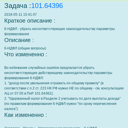
Задача :
101.64396
2018-05-11 15:41:47
Краткое описание :
6-НДФЛ - убрать несоответствующие законодательству параметры
формирования
Описание :
6-НДФЛ (общие вопросы)
Что измененно :
Во избежание случайных ошибок предлагается убрать
несоответствующие действующему законодательству параметры
формирования 6-НДФЛ:
1. "доход после увольнения отражать по общему правилу" (в
соответствии с п.2 ст. 223 НК РФ нужно НЕ по общему - см. консультацию
АЦ от 07.05 в ПиР 101.64362);
2. "Удержанный налог в Разделе 2 учитывать по дате выплаты дохода"
(по правилам формирования 6-НДФЛ нужно "по сроку перечисления
налога").
Как измененно :