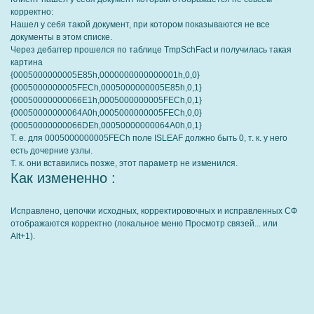
корректно:
Нашел у себя такой документ, при котором показываются не все
документы в этом списке.
Через дебаггер прошелся по таблице TmpSchFact и получилась такая
картина
{0005000000005E85h,0000000000000001h,0,0}
{0005000000005FECh,0005000000005E85h,0,1}
{00050000000066E1h,0005000000005FECh,0,1}
{00050000000064A0h,0005000000005FECh,0,0}
{00050000000066DEh,00050000000064A0h,0,1}
Т. е. для 0005000000005FECh поле ISLEAF должно быть 0, т. к. у него
есть дочерние узлы.
Т. к. они вставились позже, этот параметр не изменился.
Как измененно :
Исправлено, цепочки исходных, корректировочных и исправленных СФ
отображаются корректно (локальное меню Просмотр связей... или
Alt+1).