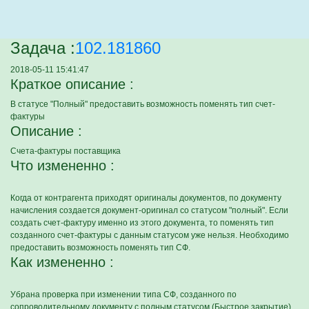
Задача :
102.181860
2018-05-11 15:41:47
Краткое описание :
В статусе "Полный" предоставить возможность поменять тип счет-
фактуры
Описание :
Счета-фактуры поставщика
Что измененно :
Когда от контрагента приходят оригиналы документов, по документу
начисления создается документ-оригинал со статусом "полный". Если
создать счет-фактуру именно из этого документа, то поменять тип
созданного счет-фактуры с данным статусом уже нельзя. Необходимо
предоставить возможность поменять тип СФ.
Как измененно :
Убрана проверка при изменении типа СФ, созданного по
сопроводительному документу с полным статусом (Быстрое закрытие).