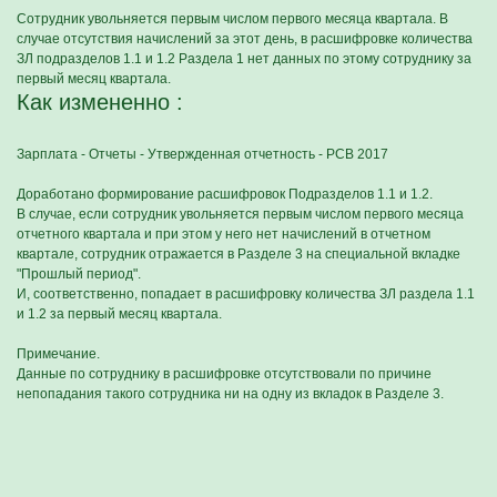
Сотрудник увольняется первым числом первого месяца квартала. В
случае отсутствия начислений за этот день, в расшифровке количества
ЗЛ подразделов 1.1 и 1.2 Раздела 1 нет данных по этому сотруднику за
первый месяц квартала.
Как измененно :
Зарплата - Отчеты - Утвержденная отчетность - РСВ 2017
Доработано формирование расшифровок Подразделов 1.1 и 1.2.
В случае, если сотрудник увольняется первым числом первого месяца
отчетного квартала и при этом у него нет начислений в отчетном
квартале, сотрудник отражается в Разделе 3 на специальной вкладке
"Прошлый период".
И, соответственно, попадает в расшифровку количества ЗЛ раздела 1.1
и 1.2 за первый месяц квартала.
Примечание.
Данные по сотруднику в расшифровке отсутствовали по причине
непопадания такого сотрудника ни на одну из вкладок в Разделе 3.