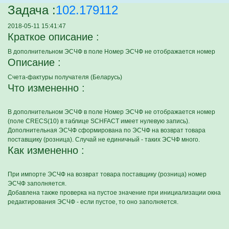
Задача :
102.179112
2018-05-11 15:41:47
Краткое описание :
В дополнительном ЭСЧФ в поле Номер ЭСЧФ не отображается номер
Описание :
Счета-фактуры получателя (Беларусь)
Что измененно :
В дополнительном ЭСЧФ в поле Номер ЭСЧФ не отображается номер
(поле CRECS(10) в таблице SCHFACT имеет нулевую запись).
Дополнительная ЭСЧФ сформирована по ЭСЧФ на возврат товара
поставщику (розница). Случай не единичный - таких ЭСЧФ много.
Как измененно :
При импорте ЭСЧФ на возврат товара поставщику (розница) номер
ЭСЧФ заполняется.
Добавлена также проверка на пустое значение при инициализации окна
редактирования ЭСЧФ - если пустое, то оно заполняется.