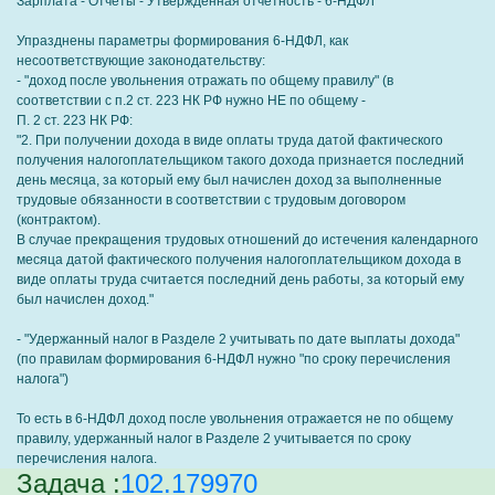
Зарплата - Отчеты - Утвержденная отчетность - 6-НДФЛ
Упразднены параметры формирования 6-НДФЛ, как
несоответствующие законодательству:
- "доход после увольнения отражать по общему правилу" (в
соответствии с п.2 ст. 223 НК РФ нужно НЕ по общему -
П. 2 ст. 223 НК РФ:
"2. При получении дохода в виде оплаты труда датой фактического
получения налогоплательщиком такого дохода признается последний
день месяца, за который ему был начислен доход за выполненные
трудовые обязанности в соответствии с трудовым договором
(контрактом).
В случае прекращения трудовых отношений до истечения календарного
месяца датой фактического получения налогоплательщиком дохода в
виде оплаты труда считается последний день работы, за который ему
был начислен доход."
- "Удержанный налог в Разделе 2 учитывать по дате выплаты дохода"
(по правилам формирования 6-НДФЛ нужно "по сроку перечисления
налога")
То есть в 6-НДФЛ доход после увольнения отражается не по общему
правилу, удержанный налог в Разделе 2 учитывается по сроку
перечисления налога.
Задача :
102.179970