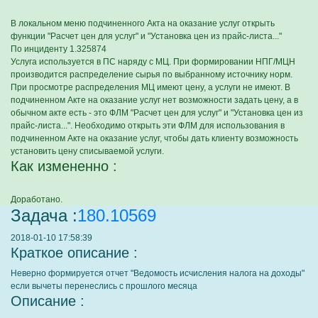
В локальном меню подчиненного Акта на оказание услуг открыть
функции "Расчет цен для услуг" и "Установка цен из прайс-листа..."
По инциденту 1.325874
Услуга используется в ПС наряду с МЦ. При формировании НПГ/МЦН
производится распределение сырья по выбранному источнику норм.
При просмотре распределения МЦ имеют цену, а услуги не имеют. В
подчиненном Акте на оказание услуг нет возможности задать цену, а в
обычном акте есть - это ФЛМ "Расчет цен для услуг" и "Установка цен из
прайс-листа...". Необходимо открыть эти ФЛМ для использования в
подчиненном Акте на оказание услуг, чтобы дать клиенту возможность
установить цену списываемой услуги.
Как измененно :
Доработано.
Задача :
180.10569
2018-01-10 17:58:39
Краткое описание :
Неверно формируется отчет "Ведомость исчисления налога на доходы"
если вычеты перенеслись с прошлого месяца
Описание :