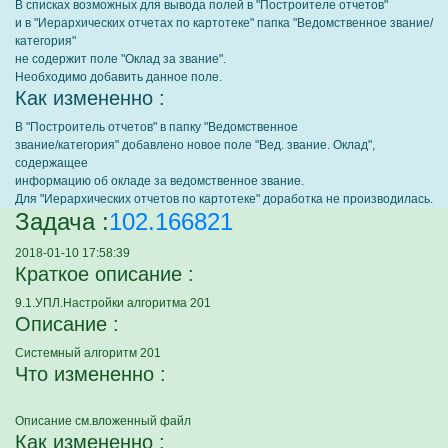
В списках возможных для вывода полей в "Построителе отчетов"
и в "Иерархических отчетах по картотеке" папка "Ведомственное звание/
категория"
не содержит поле "Оклад за звание".
Необходимо добавить данное поле.
Как измененно :
В "Построитель отчетов" в папку "Ведомственное
звание/категория" добавлено новое поле "Вед. звание. Оклад",
содержащее
информацию об окладе за ведомственное звание.
Для "Иерархических отчетов по картотеке" доработка не производилась.
Задача :
102.166821
2018-01-10 17:58:39
Краткое описание :
9.1.УПЛ.Настройки алгоритма 201
Описание :
Системный алгоритм 201
Что измененно :
Описание см.вложенный файл
Как измененно :