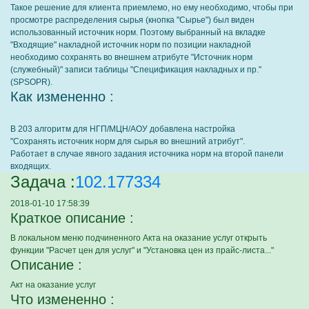
Такое решение для клиента приемлемо, но ему необходимо, чтобы при
просмотре распределения сырья (кнопка "Сырье") был виден
использованный источник норм. Поэтому выбранный на вкладке
"Входящие" накладной источник норм по позиции накладной
необходимо сохранять во внешнем атрибуте "Источник норм
(служебный)" записи таблицы "Спецификация накладных и пр."
(SPSOPR).
Как измененно :
В 203 алгоритм для НГП/МЦН/АОУ добавлена настройка
"Сохранять источник норм для сырья во внешний атрибут".
Работает в случае явного задания источника норм на второй панели
входящих.
Задача :
102.177334
2018-01-10 17:58:39
Краткое описание :
В локальном меню подчиненного Акта на оказание услуг открыть
функции "Расчет цен для услуг" и "Установка цен из прайс-листа..."
Описание :
Акт на оказание услуг
Что измененно :