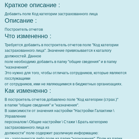
Краткое описание :
Добавить поле Код категории застрахованного лица
Описание :
Построитель отчетов
Что измененно :
Требуется добавить в построитель отчетов поле "Код категории
застрахованного лица". Значение привязывается к каталогу
должностей. Данное
поле необходимо добавить в папку "общие сведения" и в папку
"назначения".
Это нужно для того, чтобы отличать сотрудников, которые являются
госслужащими
от сотрудников, ими не являющимися в бюджетных организациях.
Как измененно :
В построитель отчетов добавлено поле "Код категории (страх.)"
в папки "общие сведения" и "назначения".
В зависимости от значения настройки "Настройки Галактики \
Управление
персоналом \ Общие настройки \ Стажи \ Брать категорию
застрахованного лица из
должности" поле содержит различную информацию:
да - заполняется либо поле из папки "назначения". Поле из папки