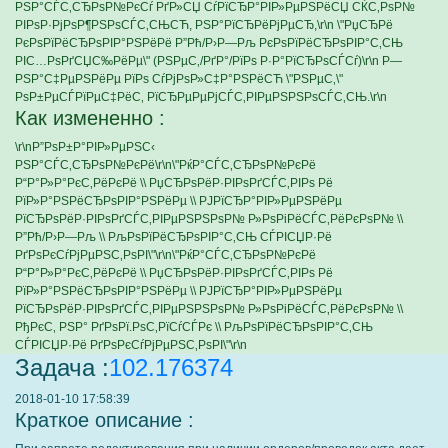
РЅР°СЃС‚СЂРѕР№РєСѓ РґР»СЏ СѓРїСЂР°РІР»РµРЅРёСЏ СЌС‚РѕР№
РІРѕР·РјРѕР¶РЅРѕСЃС‚СЊСЋ, РЅР°РїСЂРёРјРµСЂ,\r\n \"РџСЂРё
РєРѕРїРёСЂРѕРІР°РЅРёРё Р”Рћ/Р›Р—Рљ РєРѕРїРёСЂРѕРІР°С‚СЊ
РІС…РѕРґСЏС‰РёРµ\" (РЅРµС‚/РґР°/РїРѕ Р·Р°РїСЂРѕСЃСѓ)\r\n Р—
РЅР°С‡РµРЅРёРµ РїРѕ СѓРјРѕР»С‡Р°РЅРёСЋ \"РЅРµС‚\"
РѕР±РµСЃРїРµС‡РёС‚ РїСЂРµРµРјСЃС‚РІРµРЅРЅРѕСЃС‚СЊ.\r\n
Как измененно :
\r\nР”РѕР±Р°РІР»РµРЅС‹
РЅР°СЃС‚СЂРѕР№РєРё\r\n\"РќР°СЃС‚СЂРѕР№РєРё
Р“Р°Р»Р°РєС‚РёРєРё \\ РџСЂРѕРёР·РІРѕРґСЃС‚РІРѕ Рё
РїР»Р°РЅРёСЂРѕРІР°РЅРёРµ \\ РЈРїСЂР°РІР»РµРЅРёРµ
РїСЂРѕРёР·РІРѕРґСЃС‚РІРµРЅРЅРѕР№ Р»РѕРіРёСЃС‚РёРєРѕР№ \\
Р”Рћ/Р›Р—Рљ \\ РљРѕРїРёСЂРѕРІР°С‚СЊ СЃРІСЏР·Рё
РґРѕРєСѓРјРµРЅС‚РѕРІ\"\r\n\"РќР°СЃС‚СЂРѕР№РєРё
Р“Р°Р»Р°РєС‚РёРєРё \\ РџСЂРѕРёР·РІРѕРґСЃС‚РІРѕ Рё
РїР»Р°РЅРёСЂРѕРІР°РЅРёРµ \\ РЈРїСЂР°РІР»РµРЅРёРµ
РїСЂРѕРёР·РІРѕРґСЃС‚РІРµРЅРЅРѕР№ Р»РѕРіРёСЃС‚РёРєРѕР№ \\
РђРєС‚ РЅР° РґРѕРї.РѕС‚РїСѓСЃРє \\ РљРѕРїРёСЂРѕРІР°С‚СЊ
СЃРІСЏР·Рё РґРѕРєСѓРјРµРЅС‚РѕРІ\"\r\n
Задача :
102.176374
2018-01-10 17:58:39
Краткое описание :