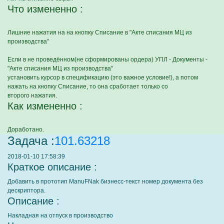
Что измененно :
Лишние нажатия на на кнопку Списание в "Акте списания МЦ из
производства"
Если в не проведённом(не сформированы ордера) УПЛ - Документы -
"Акте списания МЦ из производства"
установить курсор в спецификацию (это важное условие!), а потом
нажать на кнопку Списание, то она сработает только со
второго нажатия.
Как измененно :
Доработано.
Задача :
101.63218
2018-01-10 17:58:39
Краткое описание :
Добавить в прототип ManuFNak бизнесс-текст номер документа без
дескриптора.
Описание :
Накладная на отпуск в производство