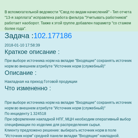
В вспомогательной ведомости "Свод по видам начислений" - Тип отчета
"13-я зарплата" исправлена работа фильтра "Учитывать работников"
работает наоборот. Также к этой группе добавлен параметр "со стажем
более года".
Задача :
102.177186
2018-01-10 17:58:39
Краткое описание :
При выборе источника норм на вкладке "Входящие" сохранять источник
норм во внешнем атрибуте "Источник норм (служебный)"
Описание :
Накладная на приход Готовой продукции
Что измененно :
При выборе источника норм на вкладке "Входящие" сохранять источник
норм во внешнем атрибуте "Источник норм (служебный)"
По инциденту 1.324518
При оформлении накладной НПГ, МЦН необходим оперативный выбор
спецификации по изделию для распределения сырья.
Клиенту предложено решение: выбирать источник норм в поле
"Источник норм" средней панели вкладки "Входящие" накладной.