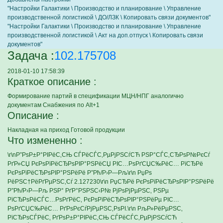
"Настройки Галактики \ Производство и планирование \ Управление
производственной логистикой \ ДО/ЛЗК \ Копировать связи документов"
"Настройки Галактики \ Производство и планирование \ Управление
производственной логистикой \ Акт на доп.отпуск \ Копировать связи
документов"
Задача :
102.175708
2018-01-10 17:58:39
Краткое описание :
Формирование партий в спецификации МЦН/НПГ аналогично
документам Снабжения по Alt+1
Описание :
Накладная на приход Готовой продукции
Что измененно :
\r\nР”РѕР±Р°РІРёС‚СЊ СЃРёСЃС‚РµРјРЅСѓСЋ РЅР°СЃС‚СЂРѕР№РєСѓ
РґР»СЏ РєРѕРїРёСЂРѕРІР°РЅРёСЏ РІС…РѕРґСЏС‰РёС… РїСЂРё
РєРѕРїРёСЂРѕРІР°РЅРёРё Р”Рћ/Р›Р—Рљ\r\n РџРѕ
РёРЅС†РёРґРµРЅС‚Сѓ 2.127230\r\n РџСЂРё РєРѕРїРёСЂРѕРІР°РЅРёРё
Р”Рћ/Р›Р—Рљ РЅР° РґР°РЅРЅС‹Р№ РјРѕРјРµРЅС‚ РЅРµ
РїСЂРѕРёСЃС…РѕРґРёС‚ РєРѕРїРёСЂРѕРІР°РЅРёРµ РІС…
РѕРґСЏС‰РёС… РґРѕРєСѓРјРµРЅС‚РѕРІ.\r\n РљР»РёРµРЅС‚
РїСЂРѕСЃРёС‚ РґРѕР±Р°РІРёС‚СЊ СЃРёСЃС‚РµРјРЅСѓСЋ