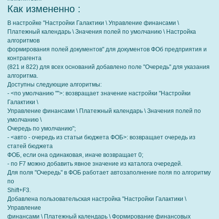
Как измененно :
В настройке "Настройки Галактики \ Управление финансами \
Платежный календарь \ Значения полей по умолчанию \ Настройка
алгоритмов
формирования полей документов" для документов ФОб предприятия и
контрагента
(821 и 822) для всех оснований добавлено поле "Очередь" для указания
алгоритма.
Доступны следующие алгоритмы:
- <по умолчанию "">: возвращает значение настройки "Настройки
Галактики \
Управление финансами \ Платежный календарь \ Значения полей по
умолчанию \
Очередь по умолчанию";
- <авто - очередь из статьи бюджета ФОБ>: возвращает очередь из
статей бюджета
ФОБ, если она одинаковая, иначе возвращает 0;
- по F7 можно добавить явное значение из каталога очередей.
Для поля "Очередь" в ФОБ работает автозаполнение поля по алгоритму
по
Shift+F3.
Добавлена пользовательская настройка "Настройки Галактики \
Управление
финансами \ Платежный календарь \ Формирование финансовых