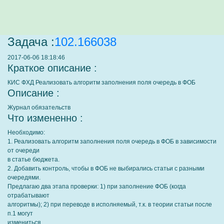
Задача :
102.166038
2017-06-06 18:18:46
Краткое описание :
КИС ФХД Реализовать алгоритм заполнения поля очередь в ФОБ
Описание :
Журнал обязательств
Что измененно :
Необходимо:
1. Реализовать алгоритм заполнения поля очередь в ФОБ в зависимости
от очереди
в статье бюджета.
2. Добавить контроль, чтобы в ФОБ не выбирались статьи с разными
очередями.
Предлагаю два этапа проверки: 1) при заполнение ФОБ (когда
отрабатывают
алгоритмы); 2) при переводе в исполняемый, т.к. в теории статьи после
п.1 могут
измениться.