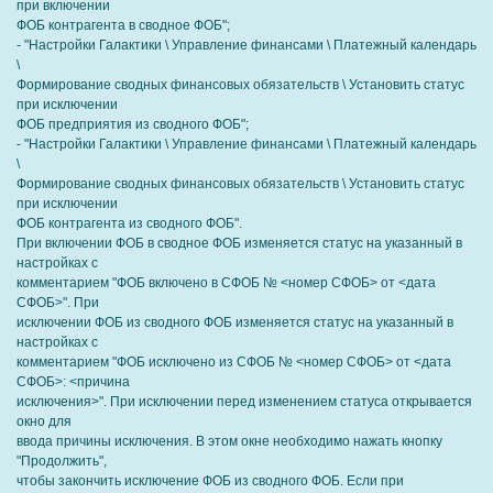
при включении
ФОБ контрагента в сводное ФОБ";
- "Настройки Галактики \ Управление финансами \ Платежный календарь
\
Формирование сводных финансовых обязательств \ Установить статус
при исключении
ФОБ предприятия из сводного ФОБ";
- "Настройки Галактики \ Управление финансами \ Платежный календарь
\
Формирование сводных финансовых обязательств \ Установить статус
при исключении
ФОБ контрагента из сводного ФОБ".
При включении ФОБ в сводное ФОБ изменяется статус на указанный в
настройках с
комментарием "ФОБ включено в СФОБ № <номер СФОБ> от <дата
СФОБ>". При
исключении ФОБ из сводного ФОБ изменяется статус на указанный в
настройках с
комментарием "ФОБ исключено из СФОБ № <номер СФОБ> от <дата
СФОБ>: <причина
исключения>". При исключении перед изменением статуса открывается
окно для
ввода причины исключения. В этом окне необходимо нажать кнопку
"Продолжить",
чтобы закончить исключение ФОБ из сводного ФОБ. Если при