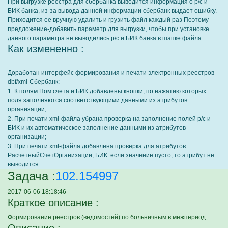
При выгрузке реестра для сбербанка выводится информация о р/с и
БИК банка, из-за вывода данной информации сбербанк выдает ошибку.
Приходится ее вручную удалить и грузить файл каждый раз Поэтому
предложение-добавить параметр для выгрузки, чтобы при установке
данного параметра не выводились р/с и БИК банка в шапке файла.
Как измененно :
Доработан интерфейс формирования и печати электронных реестров
dbf/xml-Сбербанк:
1. К полям Ном.счета и БИК добавлены кнопки, по нажатию которых
поля заполняются соответствующими данными из атрибутов
организации;
2. При печати xml-файла убрана проверка на заполнение полей р/с и
БИК и их автоматическое заполнение данными из атрибутов
организации;
3. При печати xml-файла добавлена проверка для атрибутов
РасчетныйСчетОрганизации, БИК: если значение пусто, то атрибут не
выводится.
Задача :
102.154997
2017-06-06 18:18:46
Краткое описание :
Формирование реестров (ведомостей) по больничным в межпериод