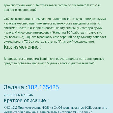
Транспортный налог. Не отражается льгота по системе "Платон" в
разноске хозопераций
Сейчас в операциях начисления налога на ТС (откуда попадает сумма
налога в хозоперации) появилась возможность заводить суммы по
системе "Платон" и корректировать на эту величину итоговую сумму
налога. Функционал интерфейса "Налог на ТС" работает правильно
(см.вложение). Однако в разноску хозопераций по документу попадает
сумма налога ТС без учета льготы по "Платону" (см.вложение).
Как измененно :
В параметры алгоритма TranInf для расчета налога на транспортные
средства добавлен параметр "сумма налога с учетом вычетов".
Задача :
102.165425
2017-06-06 18:18:46
Краткое описание :
КИС ФХД При исключении ФОБ из СФОБ менять статус ФОБ, оставлять
комментарий о причине, записывать в историю ФОБ запись о