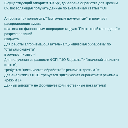
В существующий алгоритм "PKSp", добавлена обработка для <режим
0>, позволяющая получать данные по аналитикам статьи ФОП.
Алгоритм применяется к "Платежным документам", и получает
распределения суммы
платежа по финансовым операциям модуля "Платежный календарь" в
разрезе позиций
бюджета.
Для работы алгоритма, обязательна "циклическая обработка" по
"статьям бюджета"
в режиме = <авто>!
Для получения из разноски ФОП: "ЦО Бюджета" и "значений аналитик
статьи",
требуется "циклическая обработка" в режиме = <режим 0>
Для аналитик из ФОБ, требуется "циклическая обработка" в режиме =
<режим 1>
Данный алгоритм не формирует количественные показатели!