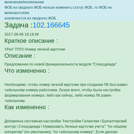
включении/исключении
ФОБ из сводного ФОБ нельзя изменить статус ФОБ, то ФОБ не
включается/не
исключается из сводного ФОБ.
Задача :
102.166645
2017-06-06 18:18:46
Краткое описание :
УРиУ ТПР2 Номер личной карточки
Описание :
Предложение по новой функциональности модуля "Спецодежда"
Что измененно :
Необходимо, чтобы номер личной карточки при создании ЛК был равен
табельному номеру работника. Лучше всего, чтобы была настройка
формирования номера: либо как сейчас, либо номер ЛК равен
табельному.
Как измененно :
Добавлена системная настройка "Настройки Галактики \ Бухгалтерский
контур \ Спецодежда \ Нумеровать Личные карточки учета": "по общему
алгоритму" (по умолчанию), "по табельному номеру". Если данная