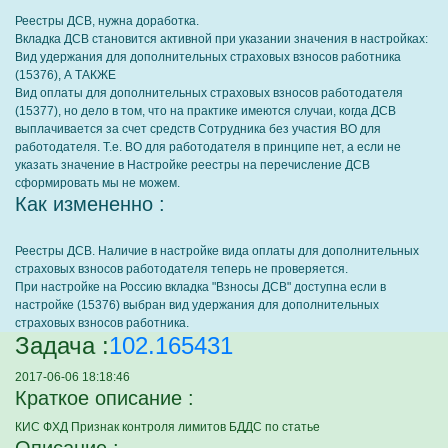
Реестры ДСВ, нужна доработка.
Вкладка ДСВ становится активной при указании значения в настройках:
Вид удержания для дополнительных страховых взносов работника
(15376), А ТАКЖЕ
Вид оплаты для дополнительных страховых взносов работодателя
(15377), но дело в том, что на практике имеются случаи, когда ДСВ
выплачивается за счет средств Сотрудника без участия ВО для
работодателя. Т.е. ВО для работодателя в принципе нет, а если не
указать значение в Настройке реестры на перечисление ДСВ
сформировать мы не можем.
Как измененно :
Реестры ДСВ. Наличие в настройке вида оплаты для дополнительных
страховых взносов работодателя теперь не проверяется.
При настройке на Россию вкладка "Взносы ДСВ" доступна если в
настройке (15376) выбран вид удержания для дополнительных
страховых взносов работника.
Задача :
102.165431
2017-06-06 18:18:46
Краткое описание :
КИС ФХД Признак контроля лимитов БДДС по статье