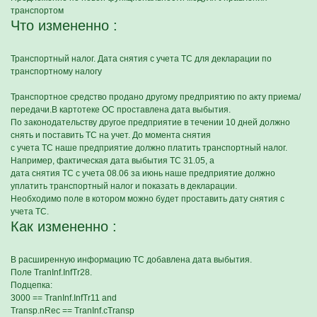
транспортом
Что измененно :
Транспортный налог. Дата снятия с учета ТС для декларации по
транспортному налогу
Транспортное средство продано другому предприятию по акту приема/
передачи.В картотеке ОС проставлена дата выбытия.
По законодательству другое предприятие в течении 10 дней должно
снять и поставить ТС на учет. До момента снятия
с учета ТС наше предприятие должно платить транспортный налог.
Например, фактическая дата выбытия ТС 31.05, а
дата снятия ТС с учета 08.06 за июнь наше предприятие должно
уплатить транспортный налог и показать в декларации.
Необходимо поле в котором можно будет проставить дату снятия с
учета ТС.
Как измененно :
В расширенную информацию ТС добавлена дата выбытия.
Поле TranInf.InfTr28.
Подцепка:
3000 == TranInf.InfTr11 and
Transp.nRec == TranInf.cTransp