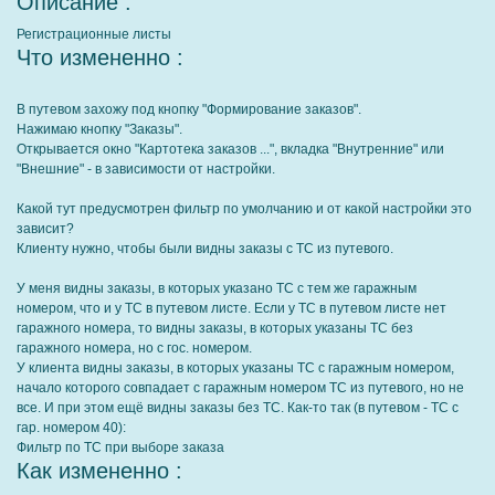
Описание :
Регистрационные листы
Что измененно :
В путевом захожу под кнопку "Формирование заказов".
Нажимаю кнопку "Заказы".
Открывается окно "Картотека заказов ...", вкладка "Внутренние" или
"Внешние" - в зависимости от настройки.
Какой тут предусмотрен фильтр по умолчанию и от какой настройки это
зависит?
Клиенту нужно, чтобы были видны заказы с ТС из путевого.
У меня видны заказы, в которых указано ТС с тем же гаражным
номером, что и у ТС в путевом листе. Если у ТС в путевом листе нет
гаражного номера, то видны заказы, в которых указаны ТС без
гаражного номера, но с гос. номером.
У клиента видны заказы, в которых указаны ТС с гаражным номером,
начало которого совпадает с гаражным номером ТС из путевого, но не
все. И при этом ещё видны заказы без ТС. Как-то так (в путевом - ТС с
гар. номером 40):
Фильтр по ТС при выборе заказа
Как измененно :