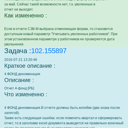
за май. Сейчас такой возможности нет, т.к. уволенные в
отчет не выходят.
Как измененно :
Если в отчете СЗВ-М выбрана отменяющая форма, то становится
доступным новый параметр "Учитывать уволенных работников". При
этом установленном параметре у работников не проверяется дата
увольнения.
Задача :
102.155897
2016-07-21 13:20:46
Краткое описание :
4 ФОНД деноминация
Описание :
Отчет 4-фонд [РБ]
Что измененно :
4 ФОНД деноминация.В отчете должны быть копейки (два знака после
запятой).
Также есть следующая ошибка: если поменять квартал и сформировать
отчет, то в заголовке excel-документа выводится не правильно конечный