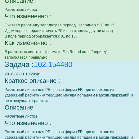
Описание :
Расчетные листки
Что измененно :
Считаем работнику зарплату за период. Например с 01 по 15.
Идем через операции печать РЛ и печатаем за другой месяц.
В поле период отображается с 01 по 15.
Как измененно :
В расчетных листках в формате FastReport поле "период"
заполняется правильно.
Задача :
102.154480
2016-07-21 13:20:46
Краткое описание :
Расчетный листок для РБ - новая форма FR: при переходе из
удержаний расчетника текущего месяца попадаем в архив удержаний, а
не в результаты расчета
Описание :
Расчетные листки
Что измененно :
Расчетный листок для РБ - новая форма FR: при переходе из
удержаний расчетника текущего месяца попадаем в архив удержаний, а