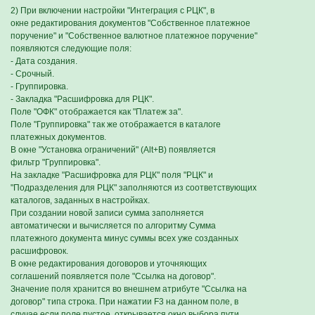
2) При включении настройки "Интеграция с РЦК", в
окне редактирования документов "Собственное платежное
поручение" и "Собственное валютное платежное поручение"
появляются следующие поля:
- Дата создания.
- Срочный.
- Группировка.
- Закладка "Расшифровка для РЦК".
Поле "ОФК" отображается как "Платеж за".
Поле "Группировка" так же отображается в каталоге
платежных документов.
В окне "Установка ограничений" (Alt+B) появляется
фильтр "Группировка".
На закладке "Расшифровка для РЦК" поля "РЦК" и
"Подразделения для РЦК" заполняются из соответствующих
каталогов, заданных в настройках.
При создании новой записи сумма заполняется
автоматически и вычисляется по алгоритму Сумма
платежного документа минус суммы всех уже созданных
расшифровок.
В окне редактирования договоров и уточняющих
соглашений появляется поле "Ссылка на договор".
Значение поля хранится во внешнем атрибуте "Ссылка на
договор" типа строка. При нажатии F3 на данном поле, в
случае если поле пустое, открывается окно выбора пути