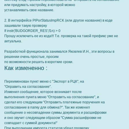
или придумать настройку, в которой можно
устанавливать свое название.
2. В интерфейсе PlPorStatusImpRCK (или другое название) в коде
зашивали такую проверку
If instr('BUDGORDER_RES',f1n) > 0
Прошу исключить ее из кода!!! Т.е. проверка на такой префикс уже не
актуальна.
Разработкой функционала занимался Яковлев И.Н., эти вопросы в
решении очень простые, просим
по возможности решить в короткие сроки.
Как измененно :
Переименован пункт меню с "Экспорт в РЦК", на
"Оправить на согласование".
Изменил сообщение, которое возникает после
выполнения пункта меню "Отправить на согласование", и
сделал его следующим "Отправить платежные поручения на
согласование в папку для обмена?". Так же изменил
сообщение о несовпадении суммы документа и расшифровки
и оно звучит следующим образом "Сумма расшифровки не
совпадает с суммой документа!"
При выполнении импорта статусов убрал проверку