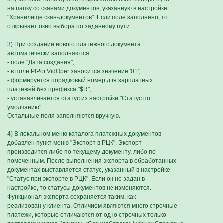
на папку со сканами документов, указанную в настройке
"Хранилище скан-документов". Если поле заполнено, то
открывает окно выбора по заданному пути.
3) При создании нового платежного документа
автоматически заполняются:
- поле "Дата создания";
- в поле PlPor.VidOper заносится значение '01';
- формируется порядковый номер для зарплатных
платежей без префикса "$R";
- устанавливается статус из настройки "Статус по
умолчанию".
Остальные поля заполняются вручную.
4) В локальном меню каталога платежных документов
добавлен пункт меню "Экспорт в РЦК". Экспорт
производится либо по текущему документу, либо по
помеченным. После выполнения экспорта в обработанных
документах выставляется статус, указанный в настройке
"Статус при экспорте в РЦК". Если он не задан в
настройке, то статусы документов не изменяются.
Функционал экспорта сохраняется таким, как
реализован у клиента. Отличием являются много строчные
платежи, которые отличаются от одно строчных только