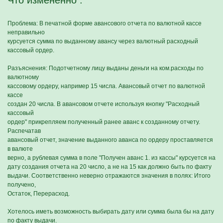
Что измененно :
Проблема: В печатной форме авансового отчета по валютной кассе
неправильно
курсуется сумма по выданному авансу через валютный расходный
кассовый ордер.
Разъяснения: Подотчетному лицу выданы деньги на ком.расходы по
валютному
кассовому ордеру, например 15 числа. Авансовый отчет по валютной
кассе
создан 20 числа. В авансовом отчете используя кнопку "Расходный
кассовый
ордер" прикрепляем полученный ранее аванс к созданному отчету.
Распечатав
авансовый отчет, значение выданного аванса по ордеру проставляется
в валюте
верно, а рублевая сумма в поле "Получен аванс 1. из кассы" курсуется на
дату создания отчета на 20 число, а не на 15 как должно быть по факту
выдачи. Соответственно неверно отражаются значения в полях: Итого
получено,
Остаток, Перерасход.
Хотелось иметь возможность выбирать дату или сумма была бы на дату
по факту выдачи.