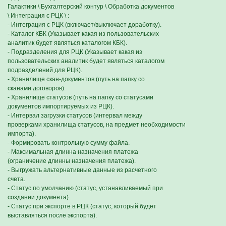
Галактики \ Бухгалтерский контур \ Обработка документов
\ Интеграция с РЦК \ :
- Интеграция с РЦК (включает/выключает доработку).
- Каталог КБК (Указывает какая из пользовательских
аналитик будет являться каталогом КБК).
- Подразделения для РЦК (Указывает какая из
пользовательских аналитик будет являться каталогом
подразделений для РЦК).
- Хранилище скан-документов (путь на папку со
сканами договоров).
- Хранилище статусов (путь на папку со статусами
документов импортируемых из РЦК).
- Интервал загрузки статусов (интервал между
проверками хранилища статусов, на предмет необходимости
импорта).
- Формировать контрольную сумму файла.
- Максимальная длинна назначения платежа
(ограничение длинны назначения платежа).
- Выгружать альтернативные данные из расчетного
счета.
- Статус по умолчанию (статус, устанавливаемый при
создании документа)
- Статус при экспорте в РЦК (статус, который будет
выставляться после экспорта).