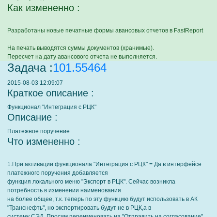
Как измененно :
Разработаны новые печатные формы авансовых отчетов в FastReport
На печать выводятся суммы документов (хранимые).
Пересчет на дату авансового отчета не выполняется.
Задача :
101.55464
2015-08-03 12:09:07
Краткое описание :
Функционал "Интеграция с РЦК"
Описание :
Платежное поручение
Что измененно :
1.При активации функционала "Интеграция с РЦК" = Да в интерфейсе
платежного поручения добавляется
функция локального меню "Экспорт в РЦК". Сейчас возникла
потребность в изменении наименования
на более общее, т.к. теперь по эту функцию будут использовать в АК
"Транснефть", но экспортировать будут не в РЦК,а в
систему СЭД. Просим переименовать на "Отправить на согласование"