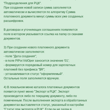
"Подразделения для РЦК".
При создании новой записи сумма заполняется
автоматически и вычисляется по алгоритму Сумма
платежного документа минус суммы всех уже созданных
расшифровок.
В договорах и уточняющих соглашениях появляется
поле в котором указывается ссылка на папку со сканами
документов.
3) При создании нового платежного документа
автоматически заполняются:
- поле "Дата создания";
- в поле PlPor.VidOper заносится значение '01';
- формируется порядковый номер для зарплатных
платежей без префикса "$R";
- устанавливается статус "оформляемый".
Остальные поля заполняются вручную.
4) В локальном меню каталога платежных документов
появится пункт меню "Экспорт в РЦК". Экспорт
производится либо по текущему документу, либо по
помеченным. После выполнения экспорта в обработанных
документах выставляется статус, указанный в настройке
"Статус при экспорте в РЦК". Если он не задан в