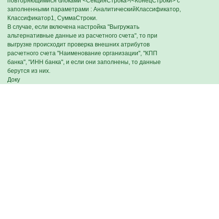
повторяющимися блоками <СекцияСтрока>/<КонецСтроки> с
заполненными параметрами : АналитическийКлассификатор,
Классификатор1, СуммаСтроки.
В случае, если включена настройка "Выгружать
альтернативные данные из расчетного счета", то при
выгрузке происходит проверка внешних атрибутов
расчетного счета "Наименование организации", "КПП
банка", "ИНН банка", и если они заполнены, то данные
берутся из них.
Доку