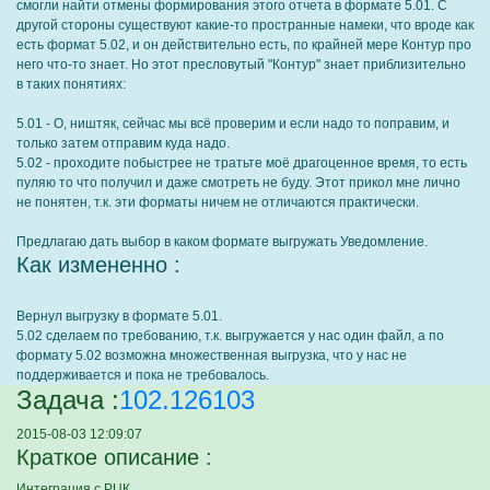
смогли найти отмены формирования этого отчета в формате 5.01. С
другой стороны существуют какие-то пространные намеки, что вроде как
есть формат 5.02, и он действительно есть, по крайней мере Контур про
него что-то знает. Но этот пресловутый "Контур" знает приблизительно
в таких понятиях:
5.01 - О, ништяк, сейчас мы всё проверим и если надо то поправим, и
только затем отправим куда надо.
5.02 - проходите побыстрее не тратьте моё драгоценное время, то есть
пуляю то что получил и даже смотреть не буду. Этот прикол мне лично
не понятен, т.к. эти форматы ничем не отличаются практически.
Предлагаю дать выбор в каком формате выгружать Уведомление.
Как измененно :
Вернул выгрузку в формате 5.01.
5.02 сделаем по требованию, т.к. выгружается у нас один файл, а по
формату 5.02 возможна множественная выгрузка, что у нас не
поддерживается и пока не требовалось.
Задача :
102.126103
2015-08-03 12:09:07
Краткое описание :
Интеграция с РЦК