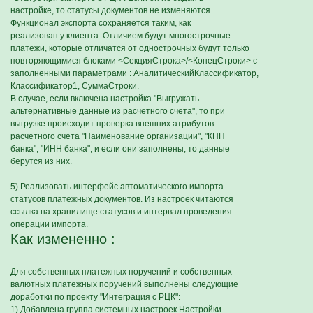
настройке, то статусы документов не изменяются.
Функционал экспорта сохраняется таким, как
реализован у клиента. Отличием будут многострочные
платежи, которые отличатся от однострочных будут только
повторяющимися блоками <СекцияСтрока>/<КонецСтроки> с
заполненными параметрами : АналитическийКлассификатор,
Классификатор1, СуммаСтроки.
В случае, если включена настройка "Выгружать
альтернативные данные из расчетного счета", то при
выгрузке происходит проверка внешних атрибутов
расчетного счета "Наименование организации", "КПП
банка", "ИНН банка", и если они заполнены, то данные
берутся из них.
5) Реализовать интерфейс автоматического импорта
статусов платежных документов. Из настроек читаются
ссылка на хранилище статусов и интервал проведения
операции импорта.
Как измененно :
Для собственных платежных поручений и собственных
валютных платежных поручений выполнены следующие
доработки по проекту "Интеграция с РЦК":
1) Добавлена группа системных настроек Настройки