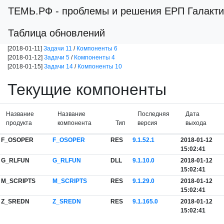
ТЕМЬ.РФ
- проблемы и решения ЕРП Галакти
Таблица обновлений
[2018-01-11]
Задачи 11
/
Компоненты 6
[2018-01-12]
Задачи 5
/
Компоненты 4
[2018-01-15]
Задачи 14
/
Компоненты 10
Текущие компоненты
Название
Название
Последняя
Дата
продукта
компонента
Тип
версия
выхода
F_OSOPER
F_OSOPER
RES
9.1.52.1
2018-01-12
15:02:41
G_RLFUN
G_RLFUN
DLL
9.1.10.0
2018-01-12
15:02:41
M_SCRIPTS
M_SCRIPTS
RES
9.1.29.0
2018-01-12
15:02:41
Z_SREDN
Z_SREDN
RES
9.1.165.0
2018-01-12
15:02:41